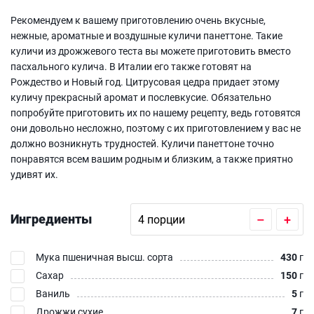
Рекомендуем к вашему приготовлению очень вкусные,
нежные, ароматные и воздушные куличи панеттоне. Такие
куличи из дрожжевого теста вы можете приготовить вместо
пасхального кулича. В Италии его также готовят на
Рождество и Новый год. Цитрусовая цедра придает этому
куличу прекрасный аромат и послевкусие. Обязательно
попробуйте приготовить их по нашему рецепту, ведь готовятся
они довольно несложно, поэтому с их приготовлением у вас не
должно возникнуть трудностей. Куличи панеттоне точно
понравятся всем вашим родным и близким, а также приятно
удивят их.
Ингредиенты
–
+
Мука пшеничная высш. сорта
430
г
Сахар
150
г
Ваниль
5
г
Дрожжи сухие
7
г