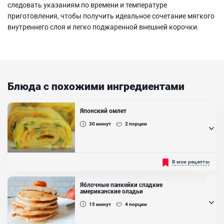
следовать указаниям по времени и температуре
приготовления, чтобы получить идеальное сочетание мягкого
внутреннего слоя и легко поджаренной внешней корочки.
Блюда с похожими ингредиентами
Японский омлет
30
минут
2
порции
Обычный омлет может приготовить каждый, а сможете ли вы
В мои рецепты
приготовить японский омлет? Для приготовления не нужны
продукты из японии, но над техникой придётся поработать. Это
верный способ удивить свою семью!...
Яблочные панкейки сладкие
американские оладьи
Ингредиенты:
15
минут
4
порции
Яйцо куриное, Морковь, Лук репчатый, Молоко, Лук зеленый
(перья), Масло растительное