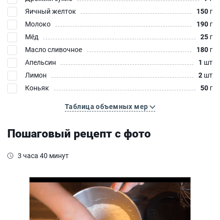
Яичный желток
150
г
Молоко
190
г
Мёд
25
г
Масло сливочное
180
г
Апельсин
1
шт
Лимон
2
шт
Коньяк
50
г
Таблица объемных мер
Пошаговый рецепт с фото
3 часа 40 минут