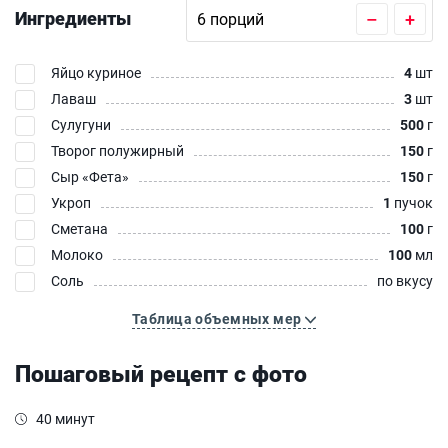
Ингредиенты
–
+
Яйцо куриное
4
шт
Лаваш
3
шт
Сулугуни
500
г
Творог полужирный
150
г
Сыр «Фета»‎
150
г
Укроп
1
пучок
Сметана
100
г
Молоко
100
мл
Соль
по вкусу
Таблица объемных мер
Пошаговый рецепт с фото
40 минут