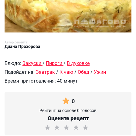
Автор рецепта:
Диана Прохорова
Блюдо:
Закуски
/
Пироги
/
В духовке
Подойдет на:
Завтрак
/
К чаю
/
Обед
/
Ужин
Время приготовления:
40 минут
0
Рейтинг на основе 0 голосов
Оцените рецепт