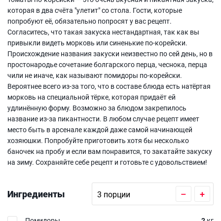
которая в два счёта "улетит" со стола. Гости, которые
попробуют её, обязательно попросят у вас рецепт.
Согласитесь, что такая закуска нестандартная, так как вы
привыкли видеть морковь или синенькие по-корейски.
Происхождение названия закуски неизвестно по сей день, но в
простонародье сочетание болгарского перца, чеснока, перца
чили не иначе, как называют помидоры по-корейски.
Вероятнее всего из-за того, что в составе блюда есть натёртая
морковь на специальной тёрке, которая придаёт ей
удлинённую форму. Возможно за блюдом закрепилось
название из-за пикантности. В любом случае рецепт имеет
место быть в арсенале каждой даже самой начинающей
хозяюшки. Попробуйте приготовить хотя бы несколько
баночек на пробу и если вам понравится, то закатайте закуску
на зиму. Сохраняйте себе рецепт и готовьте с удовольствием!
Ингредиенты
–
+
Помидоры
2
кг