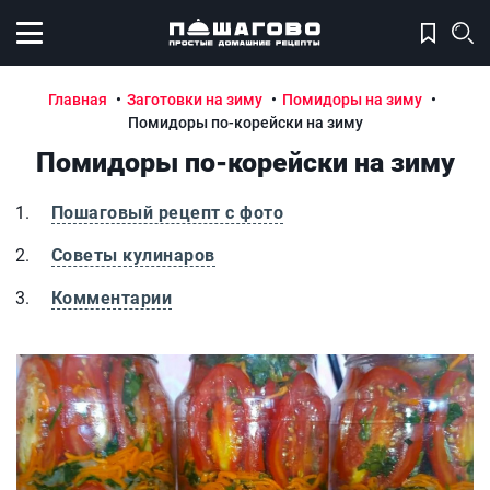
Открыть меню
Главная
Заготовки на зиму
Помидоры на зиму
Помидоры по-корейски на зиму
Помидоры по-корейски на зиму
Пошаговый рецепт с фото
Советы кулинаров
Комментарии
Помидоры по-корейски на зиму
П