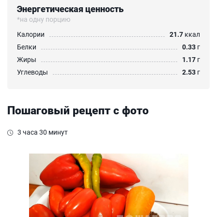
Энергетическая ценность
*на одну порцию
Калории
21.7
ккал
Белки
0.33
г
Жиры
1.17
г
Углеводы
2.53
г
Пошаговый рецепт с фото
3 часа 30 минут