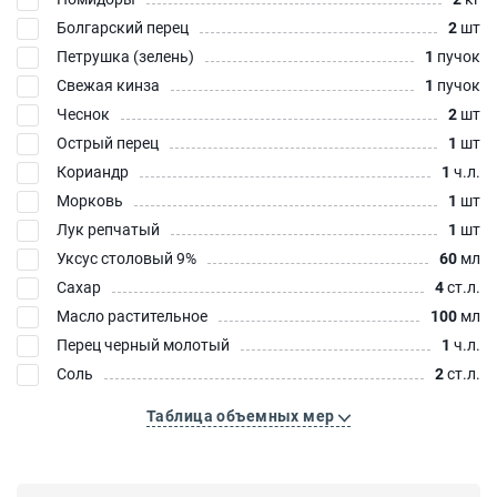
Болгарский перец
2
шт
Петрушка (зелень)
1
пучок
Свежая кинза
1
пучок
Чеснок
2
шт
Острый перец
1
шт
Кориандр
1
ч.л.
Морковь
1
шт
Лук репчатый
1
шт
Уксус столовый 9%
60
мл
Сахар
4
ст.л.
Масло растительное
100
мл
Перец черный молотый
1
ч.л.
Соль
2
ст.л.
Таблица объемных мер