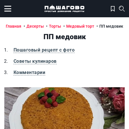
Открыть меню
Главная
Десерты
Торты
Медовый торт
ПП медовик
ПП медовик
Пошаговый рецепт с фото
Советы кулинаров
Комментарии
ПП медовик
П