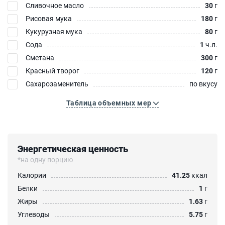
Сливочное масло
30
г
Рисовая мука
180
г
Кукурузная мука
80
г
Сода
1
ч.л.
Сметана
300
г
Красный творог
120
г
Сахарозаменитель
по вкусу
Таблица объемных мер
Энергетическая ценность
*на одну порцию
Калории
41.25
ккал
Белки
1
г
Жиры
1.63
г
Углеводы
5.75
г