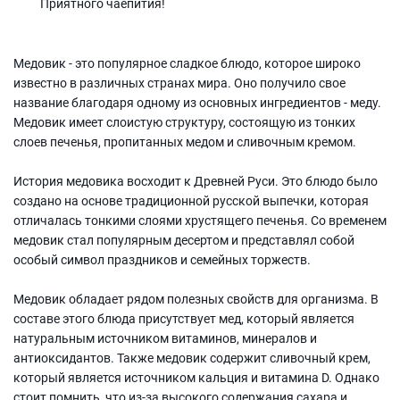
Приятного чаепития!
Медовик - это популярное сладкое блюдо, которое широко
известно в различных странах мира. Оно получило свое
название благодаря одному из основных ингредиентов - меду.
Медовик имеет слоистую структуру, состоящую из тонких
слоев печенья, пропитанных медом и сливочным кремом.
История медовика восходит к Древней Руси. Это блюдо было
создано на основе традиционной русской выпечки, которая
отличалась тонкими слоями хрустящего печенья. Со временем
медовик стал популярным десертом и представлял собой
особый символ праздников и семейных торжеств.
Медовик обладает рядом полезных свойств для организма. В
составе этого блюда присутствует мед, который является
натуральным источником витаминов, минералов и
антиоксидантов. Также медовик содержит сливочный крем,
который является источником кальция и витамина D. Однако
стоит помнить, что из-за высокого содержания сахара и