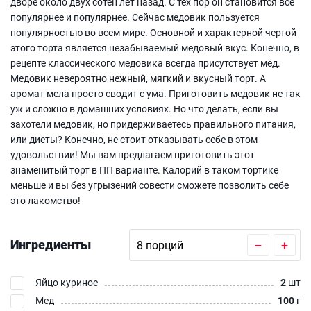
дворе около двух сотен лет назад. С тех пор он становится всё
популярнее и популярнее. Сейчас медовик пользуется
популярностью во всем мире. Основной и характерной чертой
этого торта является незабываемый медовый вкус. Конечно, в
рецепте классического медовика всегда присутствует мёд.
Медовик невероятно нежный, мягкий и вкусный торт. А
аромат мела просто сводит с ума. Приготовить медовик не так
уж и сложно в домашних условиях. Но что делать, если вы
захотели медовик, но придерживаетесь правильного питания,
или диеты? Конечно, не стоит отказывать себе в этом
удовольствии! Мы вам предлагаем приготовить этот
знаменитый торт в ПП варианте. Калорий в таком тортике
меньше и вы без угрызений совести сможете позволить себе
это лакомство!
Ингредиенты
–
+
Яйцо куриное
2
шт
Мед
100
г