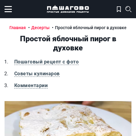
Открыть меню
Главная
Десерты
Простой яблочный пирог в духовке
Простой яблочный пирог в
духовке
Пошаговый рецепт с фото
Советы кулинаров
Комментарии
Простой яблочный пирог в духовке
П