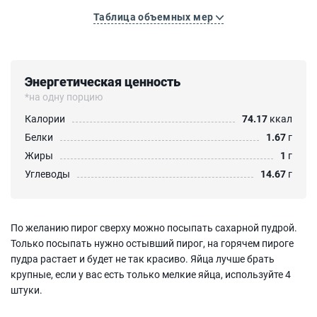
Таблица объемных мер
Энергетическая ценность
*на одну порцию
Калории
74.17
ккал
Белки
1.67
г
Жиры
1
г
Углеводы
14.67
г
По желанию пирог сверху можно посыпать сахарной пудрой.
Только посыпать нужно остывший пирог, на горячем пироге
пудра растает и будет не так красиво. Яйца лучше брать
крупные, если у вас есть только мелкие яйца, используйте 4
штуки.