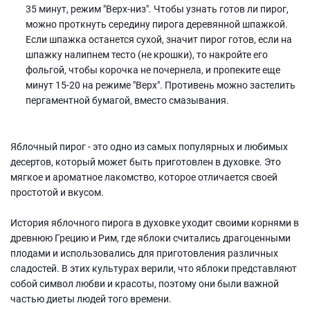
35 минут, режим "Верх-низ". Чтобы узнать готов ли пирог,
можно проткнуть середину пирога деревянной шпажкой.
Если шпажка останется сухой, значит пирог готов, если на
шпажку налипнем тесто (не крошки), то накройте его
фольгой, чтобы корочка не почернела, и пропеките еще
минут 15-20 на режиме "Верх". Противень можно застелить
пергаментной бумагой, вместо смазывания.
Яблочный пирог - это одно из самых популярных и любимых
десертов, который может быть приготовлен в духовке. Это
мягкое и ароматное лакомство, которое отличается своей
простотой и вкусом.
История яблочного пирога в духовке уходит своими корнями в
древнюю Грецию и Рим, где яблоки считались драгоценными
плодами и использовались для приготовления различных
сладостей. В этих культурах верили, что яблоки представляют
собой символ любви и красоты, поэтому они были важной
частью диеты людей того времени.