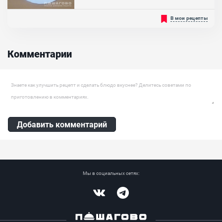
Перловка - это неоценимая крупа для здоровья каждого. В ней
В мои рецепты
содержаться много витаминов и минералов, она помогает
организму вырабатывать коллаген, который нужен для
поддержания молодости кожи, аминокислоты необходимые для
роста ногтей и волос, а так же клетчатка, которая помогает
Комментарии
выводит токсины и шлаки. Не зря ее дают в армии и включают...
Ингредиенты:
Крупа перловая, Масло растительное
Оставить комментарий
Добавить комментарий
Мы в социальных сетях:
Vkontakte
Telegram