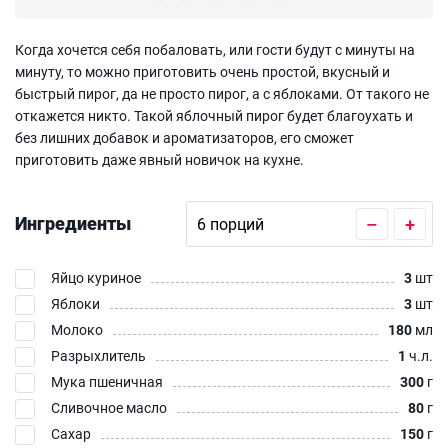
Когда хочется себя побаловать, или гости будут с минуты на
минуту, то можно приготовить очень простой, вкусный и
быстрый пирог, да не просто пирог, а с яблоками. От такого не
откажется никто. Такой яблочный пирог будет благоухать и
без лишних добавок и ароматизаторов, его сможет
приготовить даже явный новичок на кухне.
Ингредиенты
–
+
Яйцо куриное
3
шт
Яблоки
3
шт
Молоко
180
мл
Разрыхлитель
1
ч.л.
Мука пшеничная
300
г
Сливочное масло
80
г
Сахар
150
г