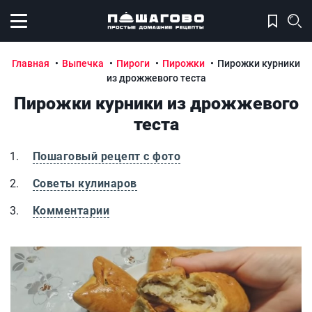
Открыть меню
Главная
Выпечка
Пироги
Пирожки
Пирожки курники
из дрожжевого теста
Пирожки курники из дрожжевого
теста
Пошаговый рецепт с фото
Советы кулинаров
Комментарии
Пирожки курники из дрожжевого теста
П