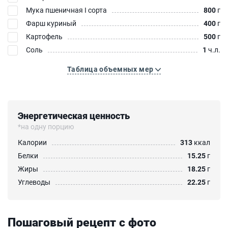
Мука пшеничная I сорта
800
г
Фарш куриный
400
г
Картофель
500
г
Соль
1
ч.л.
Таблица объемных мер
Энергетическая ценность
*на одну порцию
Калории
313
ккал
Белки
15.25
г
Жиры
18.25
г
Углеводы
22.25
г
Пошаговый рецепт с фото