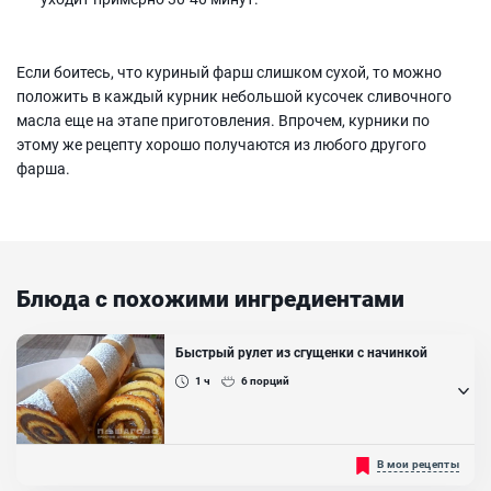
Если боитесь, что куриный фарш слишком сухой, то можно
положить в каждый курник небольшой кусочек сливочного
масла еще на этапе приготовления. Впрочем, курники по
этому же рецепту хорошо получаются из любого другого
фарша.
Блюда с похожими ингредиентами
Быстрый рулет из сгущенки с начинкой
1 ч
6
порций
Рулет на основе бисквита и сгущённого молока получается очень
В мои рецепты
нежным и точно вкуснее магазинного. Воздушный бисквит