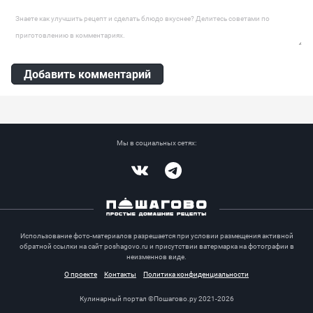
Творожный сыр, Сахар, Сливки, Арахис, Крахмал кукурузный
Оставить комментарий
Добавить комментарий
Мы в социальных сетях:
Vkontakte
Telegram
Использование фото-материалов разрешается при условии размещения активной
обратной ссылки на сайт poshagovo.ru и присутствии ватермарка на фотографии в
неизменнов виде.
О проекте
Контакты
Политика конфиденциальности
Кулинарный портал ©Пошагово.ру 2021-2026