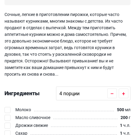
Сочные, легкие в приготовлении пирожки, которые часто
называют курниками, многим знакомы с детства. Их часто
продают в отделах с выпечкой. Между тем приготовить
аппетитные курники можно и дома самостоятельно. Причем,
это довольно экономичное блюдо, которое не требует
огромных временных затрат, ведь готовятся круники в
духовке, так что стоять у раскаленной сковородки не
придется. Осторожно! Вызывают привыкание! вы и не
заметите как ваши домашние привыкнут к ним и будут
просить их снова и снова...
Ингредиенты
–
+
Молоко
500
мл
Масло сливочное
200
г
Дрожжи свежие
1
ч.л.
Сахар
1
ч.л.