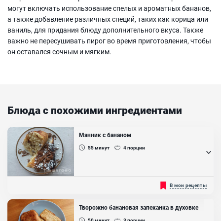
могут включать использование спелых и ароматных бананов,
а также добавление различных специй, таких как корица или
ваниль, для придания блюду дополнительного вкуса. Также
важно не пересушивать пирог во время приготовления, чтобы
он оставался сочным и мягким.
Блюда с похожими ингредиентами
Манник с бананом
55
минут
4
порции
Манник по этому рецепту завораживает своей нежностью и
В мои рецепты
мягкостью, а также подкупает простотой приготовления. Он с
успехом заменит надоевшую манную кашу. ...
Творожно банановая запеканка в духовке
50
минут
3
порции