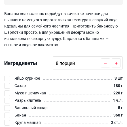
Бананы великолепно подойдут в качестве начинки для
пышного немецкого пирога: мягкая текстура и сладкий вкус
идеальны для семейного чаепития. Приготовить банановую
шарлотки просто, а для украшения десерта можно
использовать сахарную пудру. Шарлотка с бананами —
сытное и вкусное лакомство.
Ингредиенты
–
+
Яйцо куриное
3
шт
Сахар
180
г
Мука пшеничная
220
г
Разрыхлитель
1
ч.л.
Ванильный сахар
5
г
Банан
360
г
Крупа манная
2
ст.л.