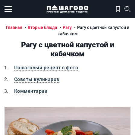
Открыть меню
Главная
Вторые блюда
Рагу
Рагу с цветной капустой и
кабачком
Рагу с цветной капустой и
кабачком
Пошаговый рецепт с фото
Советы кулинаров
Комментарии
Рагу с цветной капустой и кабачком
Р