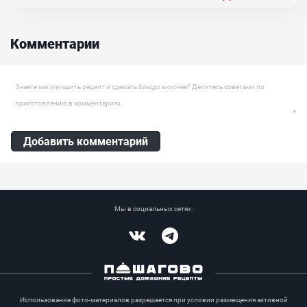
можно приготовить и без сахара. От этого он не станет хуже. И
как это сделать, будет показано в этом рецепте. Но если же вы
хотите, что мармелад вышел с выраженной сладкой ноткой, тогда
добавьте схара по вкусу. Но стоит учитывать, что калорийность
Комментарии
готового блюда значительно увеличится....
Ингредиенты:
Апельсин, Желатин
Оставить комментарий
Добавить комментарий
Мы в социальных сетях:
Vkontakte
Telegram
Использование фото-материалов разрешается при условии размещения активной