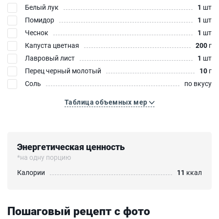
Белый лук
1
шт
Помидор
1
шт
Чеснок
1
шт
Капуста цветная
200
г
Лавровый лист
1
шт
Перец черный молотый
10
г
Соль
по вкусу
Таблица объемных мер
Энергетическая ценность
*на одну порцию
Калории
11
ккал
Пошаговый рецепт с фото