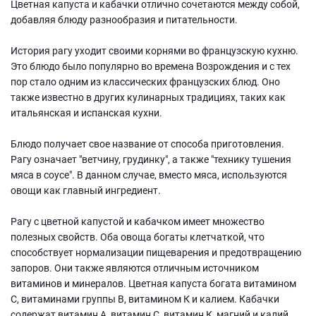
Цветная капуста и кабачки отлично сочетаются между собой,
добавляя блюду разнообразия и питательности.
История рагу уходит своими корнями во французскую кухню.
Это блюдо было популярно во времена Возрождения и с тех
пор стало одним из классических французских блюд. Оно
также известно в других кулинарных традициях, таких как
итальянская и испанская кухни.
Блюдо получает свое название от способа приготовления.
Рагу означает "ветчину, грудинку", а также "технику тушения
мяса в соусе". В данном случае, вместо мяса, используются
овощи как главный ингредиент.
Рагу с цветной капустой и кабачком имеет множество
полезных свойств. Оба овоща богаты клетчаткой, что
способствует нормализации пищеварения и предотвращению
запоров. Они также являются отличным источником
витаминов и минералов. Цветная капуста богата витамином
C, витаминами группы В, витамином К и калием. Кабачки
содержат витамин А, витамин С, витамин К, магний и калий.