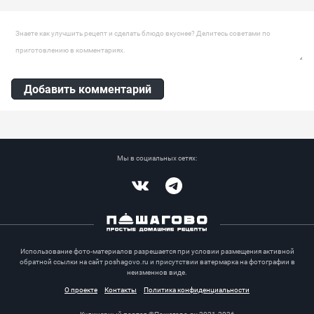
Ингредиенты:
Морковь , Белый лук, Картофель, Пшено, Настойка, Камбала
Оставить комментарий
Добавить комментарий
Мы в социальных сетях:
Vkontakte
Telegram
Использование фото-материалов разрешается при условии размещения активной
обратной ссылки на сайт poshagovo.ru и присутствии ватермарка на фотографии в
неизменнов виде.
О проекте
Контакты
Политика конфиденциальности