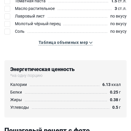
Томатная паста
1.5
ст.л.
Масло растительное
3
ст.л.
Лавровый лист
по вкусу
Молотый чёрный перец
по вкусу
Соль
по вкусу
Таблица объемных мер
Энергетическая ценность
*на одну порцию
Калории
6.13
ккал
Белки
0.25
г
Жиры
0.38
г
Углеводы
0.5
г
Пошаговый рецепт с фото