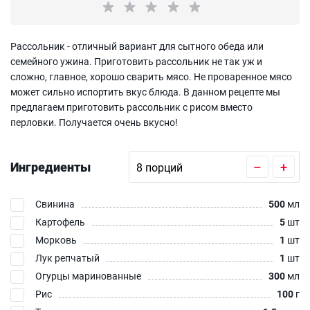
Рассольник - отличный вариант для сытного обеда или
семейного ужина. Приготовить рассольник не так уж и
сложно, главное, хорошо сварить мясо. Не проваренное мясо
может сильно испортить вкус блюда. В данном рецепте мы
предлагаем приготовить рассольник с рисом вместо
перловки. Получается очень вкусно!
Ингредиенты
–
+
Свинина
500
мл
Картофель
5
шт
Морковь
1
шт
Лук репчатый
1
шт
Огурцы маринованные
300
мл
Рис
100
г