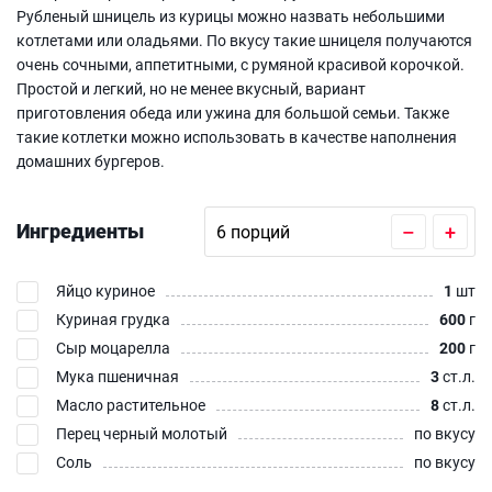
Рубленый шницель из курицы можно назвать небольшими
котлетами или оладьями. По вкусу такие шницеля получаются
очень сочными, аппетитными, с румяной красивой корочкой.
Простой и легкий, но не менее вкусный, вариант
приготовления обеда или ужина для большой семьи. Также
такие котлетки можно использовать в качестве наполнения
домашних бургеров.
Ингредиенты
–
+
Яйцо куриное
1
шт
Куриная грудка
600
г
Сыр моцарелла
200
г
Мука пшеничная
3
ст.л.
Масло растительное
8
ст.л.
Перец черный молотый
по вкусу
Соль
по вкусу