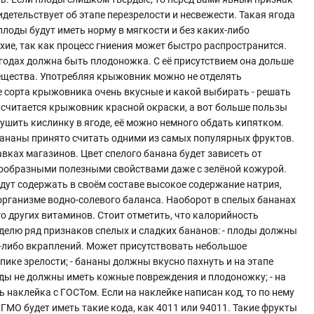
детельствует об этапе перезрелости и несвежести. Такая ягода
лоды будут иметь норму в мягкости и без каких-либо
ие, так как процесс гниения может быстро распространится.
годах должна быть плодоножка. С её присутствием она дольше
 вещества. Употребляя крыжовник можно не отделять
се сорта крыжовника очень вкусные и какой выбирать - решать
 считается крыжовник красной окраски, а вот больше пользы
ушить кислинку в ягоде, её можно немного обдать кипятком.
Бананы принято считать одними из самых популярных фруктов.
авках магазинов. Цвет спелого банана будет зависеть от
нообразными полезными свойствами даже с зелёной кожурой.
дут содержать в своём составе высокое содержание натрия,
рганизме водно-солевого баланса. Наоборот в спелых бананах
о других витаминов. Стоит отметить, что калорийность
ыделю ряд признаков спелых и сладких бананов: - плоды должны
-либо вкраплений. Может присутствовать небольшое
 пике зрелости; - бананы должны вкусно пахнуть и на этапе
оды не должны иметь кожные повреждения и плодоножку; - на
 наклейка с ГОСТом. Если на наклейке написан код, то по нему
ГМО будет иметь такие кода, как 4011 или 94011. Такие фрукты