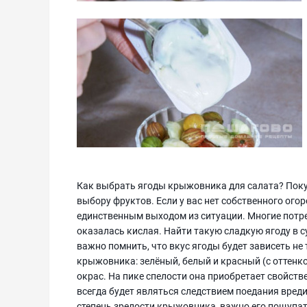
Как выбрать ягоды крыжовника для салата? Поку
выбору фруктов. Если у вас нет собственного ого
единственным выходом из ситуации. Многие потре
оказалась кислая. Найти такую сладкую ягоду в с
важно помнить, что вкус ягоды будет зависеть не т
крыжовника: зелёный, белый и красный (с оттенко
окрас. На пике спелости она приобретает свойств
всегда будет являться следствием поедания вред
степень зрелости крыжовника, важно его пощупат