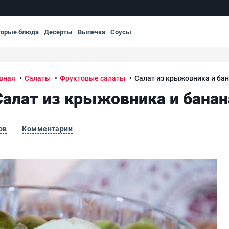
торые блюда
Десерты
Выпечка
Соусы
вная
Салаты
Фруктовые салаты
Салат из крыжовника и ба
Салат из крыжовника и банан
ов
Комментарии
Сал