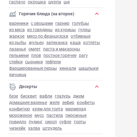
гаспачо
окрошка
шурпа
щи
Горячие блюда (на второе)
вареники
с овощами
гарнир
голубцы
из мяса
из говядины
из курицы
гуляш
жаркое
мясо по-французски
отбивные
из рыбы
жульен
запеканка
каша
котлеты
лазанья
омлет
паста и макароны
пельмени
плов
постное горячее
рагу
стейки
сырники
тефтели
фаршированные перцы
хинкали
шашлыки
яичница
Десерты
безе
бисквит
вафли
глазурь
джем
домашнее варенье
желе
зефир
конфеты
конфитюр
крем для торта
мармелад
мороженое
мусс
пастила
пирожные
повидло
пудинг
сироп
суфле
торты
чизкейк
халва
штрудель