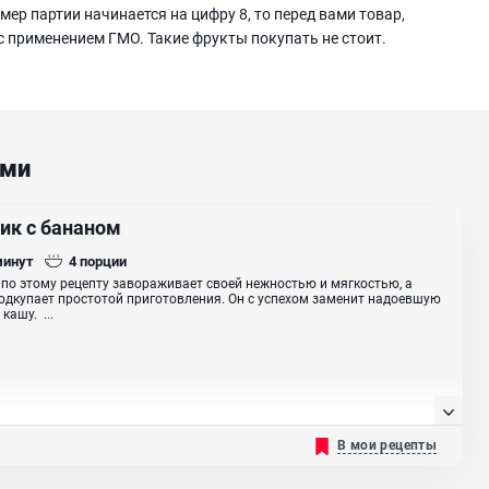
ер партии начинается на цифру 8, то перед вами товар,
с применением ГМО. Такие фрукты покупать не стоит.
ами
ик с бананом
минут
4
порции
по этому рецепту завораживает своей нежностью и мягкостью, а
одкупает простотой приготовления. Он с успехом заменит надоевшую
кашу. ...
В мои рецепты