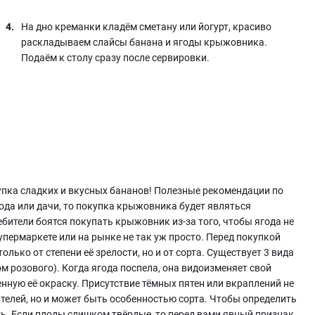
На дно креманки кладём сметану или йогурт, красиво
раскладываем слайсы банана и ягоды крыжовника.
Подаём к столу сразу после сервировки.
пка сладких и вкусных бананов! Полезные рекомендации по
рода или дачи, то покупка крыжовника будет являться
бители боятся покупать крыжовник из-за того, чтобы ягода не
упермаркете или на рынке не так уж просто. Перед покупкой
олько от степени её зрелости, но и от сорта. Существует 3 вида
м розового). Когда ягода поспела, она видоизменяет свой
енную её окраску. Присутствие тёмных пятен или вкраплений не
ителей, но и может быть особенностью сорта. Чтобы определить
ь. Если плоды слишком твёрдые, то перед вами явный признак