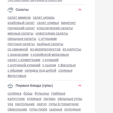
Салаты
салат мимоза
салат цезарь
крабовый салат
салат оливье
винегрет
греческий салат
классические салаты
мясные салаты
новогодние салаты
овощные салаты
с огурцами
постные салаты
рыбные салаты
со свининой
из морепродуктов
из капусты
с ананасами
с корейской морковью
салат с креветками
с курицей
с копченой курицей
с сыром
с фасолью
с яйцами
селедка под шубой
слоеные
фруктовые
Первые блюда (супы)
солянка
борщ
бульоны
грибные
капустняк
куриные
лагман
овощные супы
уха
рассольник
харчо
супы в горшочках
свекольник
супы-пюре
сырные
холодные