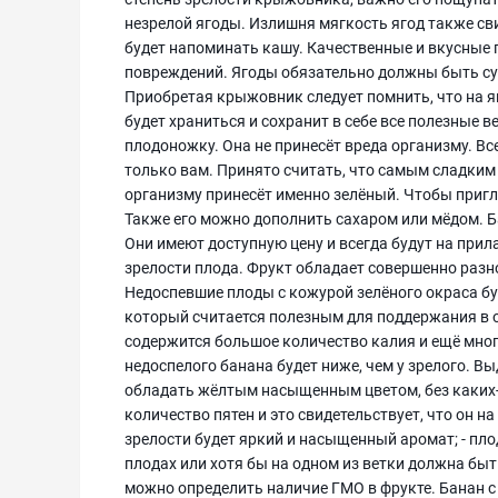
незрелой ягоды. Излишня мягкость ягод также сви
будет напоминать кашу. Качественные и вкусные п
повреждений. Ягоды обязательно должны быть сух
Приобретая крыжовник следует помнить, что на я
будет храниться и сохранит в себе все полезные
плодоножку. Она не принесёт вреда организму. В
только вам. Принято считать, что самым сладким
организму принесёт именно зелёный. Чтобы пригл
Также его можно дополнить сахаром или мёдом. 
Они имеют доступную цену и всегда будут на прил
зрелости плода. Фрукт обладает совершенно раз
Недоспевшие плоды с кожурой зелёного окраса бу
который считается полезным для поддержания в о
содержится большое количество калия и ещё мног
недоспелого банана будет ниже, чем у зрелого. В
обладать жёлтым насыщенным цветом, без каких
количество пятен и это свидетельствует, что он на
зрелости будет яркий и насыщенный аромат; - пл
плодах или хотя бы на одном из ветки должна быть
можно определить наличие ГМО в фрукте. Банан с 