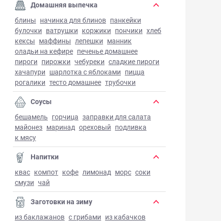
Домашняя выпечка
блины
начинка для блинов
панкейки
булочки
ватрушки
коржики
пончики
хлеб
кексы
маффины
лепешки
манник
оладьи на кефире
печенье домашнее
пироги
пирожки
чебуреки
сладкие пироги
хачапури
шарлотка с яблоками
пицца
рогалики
тесто домашнее
трубочки
Соусы
бешамель
горчица
заправки для салата
майонез
маринад
ореховый
подливка
к мясу
Напитки
квас
компот
кофе
лимонад
морс
соки
смузи
чай
Заготовки на зиму
из баклажанов
с грибами
из кабачков