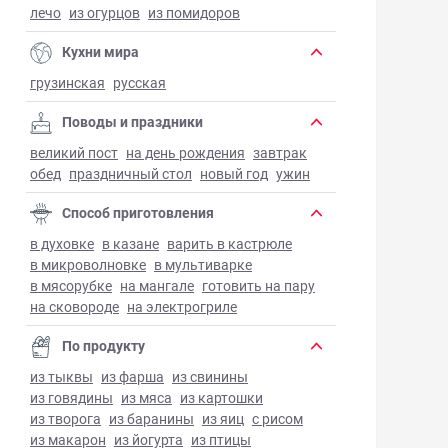
лечо
из огурцов
из помидоров
Кухни мира
грузинская
русская
Поводы и праздники
великий пост
на день рождения
завтрак
обед
праздничный стол
новый год
ужин
Способ приготовления
в духовке
в казане
варить в кастрюле
в микроволновке
в мультиварке
в мясорубке
на мангале
готовить на пару
на сковороде
на электрогриле
По продукту
из тыквы
из фарша
из свинины
из говядины
из мяса
из картошки
из творога
из баранины
из яиц
с рисом
из макарон
из йогурта
из птицы