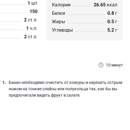
1
шт
Калории
26.65
ккал
150
Белки
0.8
г
2
ст.л.
Жиры
0.5
г
1
ч.л.
Углеводы
5.2
г
2
ст.л.
10 минут
Банан необходимо очистить от кожуры и нарезать острым
ножом на тонкие слайсы или полукольца так, как бы вы
предпочитали видеть фрукт в салате.