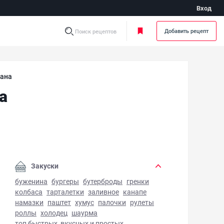
Вход
Добавить рецепт
Поиск рецептов
нана
а
ат из крыжовника и банана - фото готового блюда
Закуски
буженина
бургеры
бутерброды
гренки
колбаса
тарталетки
заливное
канапе
намазки
паштет
хумус
палочки
рулеты
роллы
холодец
шаурма
топ быстрых, вкусных и простых