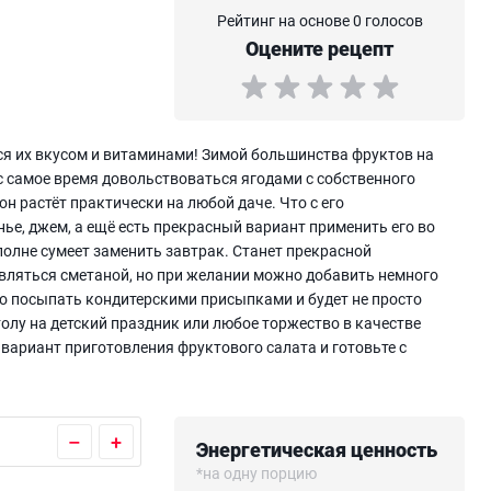
Рейтинг на основе 0 голосов
Оцените рецепт
тся их вкусом и витаминами! Зимой большинства фруктов на
с самое время довольствоваться ягодами с собственного
н растёт практически на любой даче. Что с его
ье, джем, а ещё есть прекрасный вариант применить его во
полне сумеет заменить завтрак. Станет прекрасной
авляться сметаной, но при желании можно добавить немного
о посыпать кондитерскими присыпками и будет не просто
толу на детский праздник или любое торжество в качестве
 вариант приготовления фруктового салата и готовьте с
–
+
Энергетическая ценность
*на одну порцию