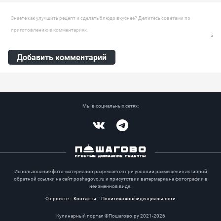
Оставить комментарий
Добавить комментарий
Мы в социальных сетях:
Vkontakte
Telegram
Использование фото-материалов разрешается при условии размещения активной
обратной ссылки на сайт poshagovo.ru и присутствии ватермарка на фотографии в
неизменнов виде.
О проекте
Контакты
Политика конфиденциальности
Кулинарный портал ©Пошагово.ру 2021-2026