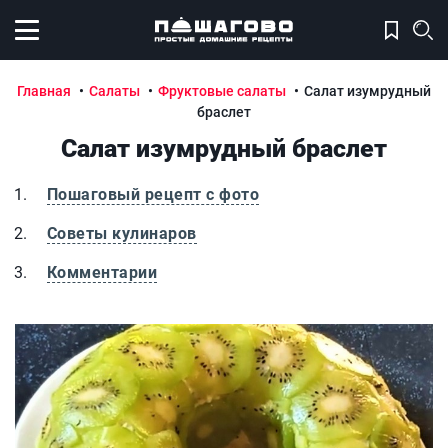
Открыть меню
Главная
Салаты
Фруктовые салаты
Салат изумрудный
браслет
Салат изумрудный браслет
Пошаговый рецепт с фото
Советы кулинаров
Комментарии
Салат изумрудный браслет
С