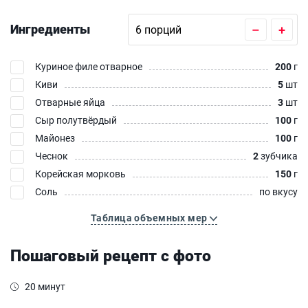
Ингредиенты
–
+
Куриное филе отварное
200
г
Киви
5
шт
Отварные яйца
3
шт
Сыр полутвёрдый
100
г
Майонез
100
г
Чеснок
2
зубчика
Корейская морковь
150
г
Соль
по вкусу
Таблица объемных мер
Пошаговый рецепт с фото
20 минут