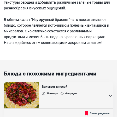
текстуры овощей и добавлять различные зеленые травы для
разнообразия вкусовых ощущений.
В общем, салат "Изумрудный браслет" - это восхитительное
блюдо, которое является источником полезных витаминов и
минералов. Оно отлично сочетается с различными
продуктами и может быть подано в различных вариациях.
Наслаждайтесь этим освежающим и здоровым салатом!
Блюда с похожими ингредиентами
Винегрет мясной
30
минут
4
порции
Старинный русский рецепт мясного винегрета! Рецепт мясного
В мои рецепты
винегрета немного отличается от обычного классического