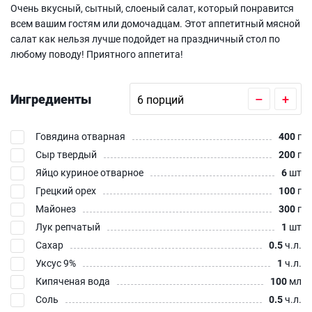
Очень вкусный, сытный, слоеный салат, который понравится
всем вашим гостям или домочадцам. Этот аппетитный мясной
салат как нельзя лучше подойдет на праздничный стол по
любому поводу! Приятного аппетита!
Ингредиенты
–
+
Говядина отварная
400
г
Сыр твердый
200
г
Яйцо куриное отварное
6
шт
Грецкий орех
100
г
Майонез
300
г
Лук репчатый
1
шт
Сахар
0.5
ч.л.
Уксус 9%
1
ч.л.
Кипяченая вода
100
мл
Соль
0.5
ч.л.