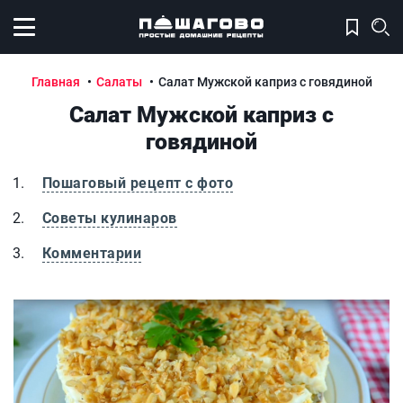
Открыть меню
Главная
Салаты
Салат Мужской каприз с говядиной
Салат Мужской каприз с
говядиной
Пошаговый рецепт с фото
Советы кулинаров
Комментарии
Салат Мужской каприз с говядиной
С