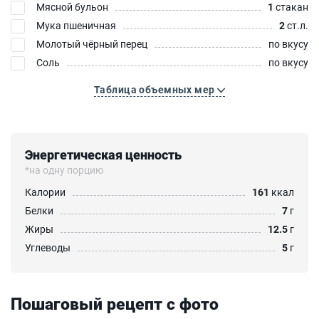
Мясной бульон
1
стакан
Мука пшеничная
2
ст.л.
Молотый чёрный перец
по вкусу
Соль
по вкусу
Таблица объемных мер
Энергетическая ценность
*на одну порцию
Калории
161
ккал
Белки
7
г
Жиры
12.5
г
Углеводы
5
г
Пошаговый рецепт с фото