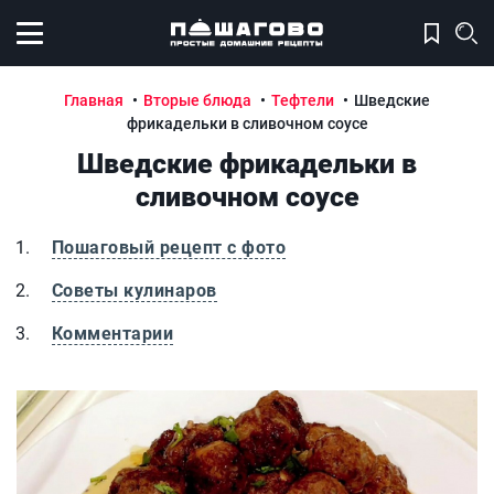
Открыть меню
Главная
Вторые блюда
Тефтели
Шведские
фрикадельки в сливочном соусе
Шведские фрикадельки в
сливочном соусе
Пошаговый рецепт с фото
Советы кулинаров
Комментарии
Шведские фрикадельки в сливочном соусе
Ш