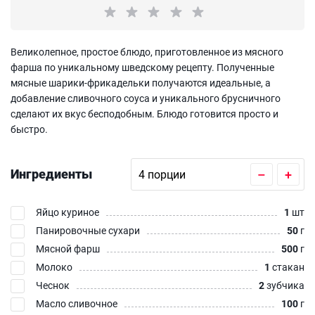
Великолепное, простое блюдо, приготовленное из мясного
фарша по уникальному шведскому рецепту. Полученные
мясные шарики-фрикадельки получаются идеальные, а
добавление сливочного соуса и уникального брусничного
сделают их вкус бесподобным. Блюдо готовится просто и
быстро.
Ингредиенты
–
+
Яйцо куриное
1
шт
Панировочные сухари
50
г
Мясной фарш
500
г
Молоко
1
стакан
Чеснок
2
зубчика
Масло сливочное
100
г