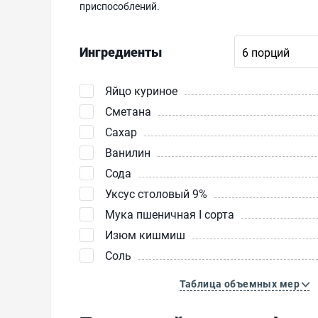
приспособлений.
Ингредиенты
Яйцо куриное
Сметана
Сахар
Ванилин
Сода
Уксус столовый 9%
Мука пшеничная I сорта
Изюм кишмиш
Соль
Таблица объемных мер