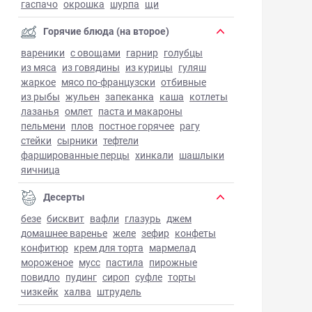
гаспачо
окрошка
шурпа
щи
Горячие блюда (на второе)
вареники
с овощами
гарнир
голубцы
из мяса
из говядины
из курицы
гуляш
жаркое
мясо по-французски
отбивные
из рыбы
жульен
запеканка
каша
котлеты
лазанья
омлет
паста и макароны
пельмени
плов
постное горячее
рагу
стейки
сырники
тефтели
фаршированные перцы
хинкали
шашлыки
яичница
Десерты
безе
бисквит
вафли
глазурь
джем
домашнее варенье
желе
зефир
конфеты
конфитюр
крем для торта
мармелад
мороженое
мусс
пастила
пирожные
повидло
пудинг
сироп
суфле
торты
чизкейк
халва
штрудель