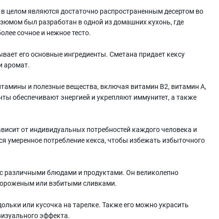
 в целом являются достаточно распространенным десертом во
изюмом был разработан в одной из домашних кухонь, где
олее сочное и нежное тесто.
ывает его основные ингредиенты. Сметана придает кексу
и аромат.
тамины и полезные вещества, включая витамин В2, витамин А,
енты обеспечивают энергией и укрепляют иммунитет, а также
ависит от индивидуальных потребностей каждого человека и
ся умеренное потребление кекса, чтобы избежать избыточного
с различными блюдами и продуктами. Он великолепно
, мороженым или взбитыми сливками.
ольки или кусочка на тарелке. Также его можно украсить
визуального эффекта.