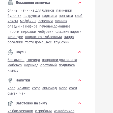
Домашняя выпечка
блины
начинка для блинов
панкейки
булочки
ватрушки
коржики
пончики
хлеб
кексы
маффины
лепешки
манник
оладьи на кефире
печенье домашнее
пироги
пирожки
чебуреки
сладкие пироги
хачапури
шарлотка с яблоками
пицца
рогалики
тесто домашнее
трубочки
Соусы
бешамель
горчица
заправки для салата
майонез
маринад
ореховый
подливка
к мясу
Напитки
квас
компот
кофе
лимонад
морс
соки
смузи
чай
Заготовки на зиму
из баклажанов
с грибами
из кабачков