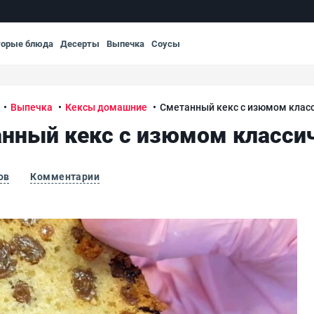
торые блюда
Десерты
Выпечка
Соусы
Выпечка
Кексы домашние
Сметанный кекс с изюмом клас
нный кекс с изюмом класси
ов
Комментарии
См