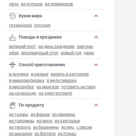
лечо
из огурцов
из помидоров
Кухни мира
грузинская
русская
Поводы и праздники
великий пост
на день рождения
завтрак
обед
праздничный стол
новый год
ужин
Способ приготовления
в духовке
в казане
варить в кастрюле
в микроволновке
в мультиварке
в мясорубке
на мангале
готовить на пару
на сковороде
на электрогриле
По продукту
из тыквы
из фарша
из свинины
из говядины
из мяса
из картошки
из творога
из баранины
из яиц
с рисом
из макарон
из йогурта
из птицы