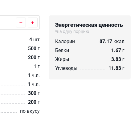
–
+
Энергетическая ценность
*на одну порцию
4
шт
Калории
87.17
ккал
500
г
Белки
1.67
г
200
г
Жиры
3.83
г
1
г
Углеводы
11.83
г
1
ч.л.
1
ч.л.
300
г
200
г
по вкусу