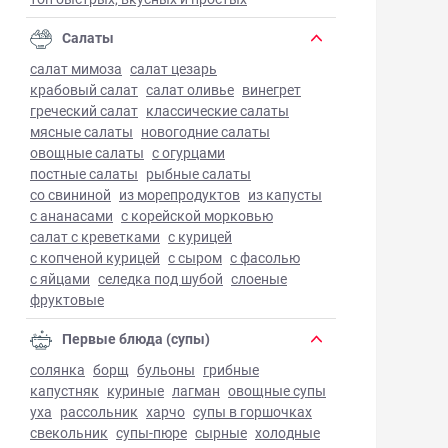
Салаты
салат мимоза
салат цезарь
крабовый салат
салат оливье
винегрет
греческий салат
классические салаты
мясные салаты
новогодние салаты
овощные салаты
с огурцами
постные салаты
рыбные салаты
со свининой
из морепродуктов
из капусты
с ананасами
с корейской морковью
салат с креветками
с курицей
с копченой курицей
с сыром
с фасолью
с яйцами
селедка под шубой
слоеные
фруктовые
Первые блюда (супы)
солянка
борщ
бульоны
грибные
капустняк
куриные
лагман
овощные супы
уха
рассольник
харчо
супы в горшочках
свекольник
супы-пюре
сырные
холодные