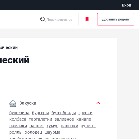
Вход
Добавить рецепт
Поиск рецептов
сический
ческий
етанный кекс с изюмом классический - фото готового блю
Закуски
буженина
бургеры
бутерброды
гренки
колбаса
тарталетки
заливное
канапе
намазки
паштет
хумус
палочки
рулеты
роллы
холодец
шаурма
топ быстрых, вкусных и простых