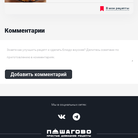
Тыква - удивительный овощ, из которого легко приготовить
В мои рецепты
вкусные блюда! Из нее делают супы, каши и даже необычные
десерты! Но, самое вкусное, что можно сделать из тыквы - это
рагу. Есть много вариантов приготовления: в глубокой сковороде,
мультиварке, казане, и даже в глиняных посудинах...
Комментарии
Оставить комментарий
Добавить комментарий
Мы в социальных сетях:
Vkontakte
Telegram