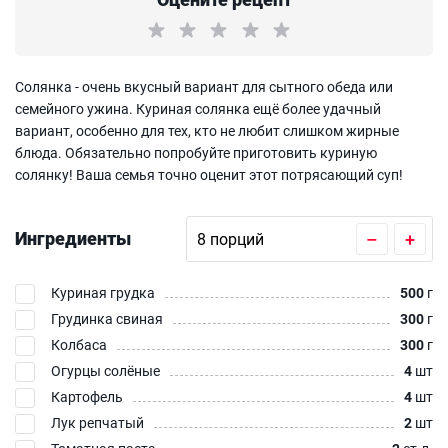
Солянка - очень вкусный вариант для сытного обеда или
семейного ужина. Куриная солянка ещё более удачный
вариант, особенно для тех, кто не любит слишком жирные
блюда. Обязательно попробуйте приготовить куриную
солянку! Ваша семья точно оценит этот потрясающий суп!
Ингредиенты
–
+
Куриная грудка
500
г
Грудинка свиная
300
г
Колбаса
300
г
Огурцы солёные
4
шт
Картофель
4
шт
Лук репчатый
2
шт