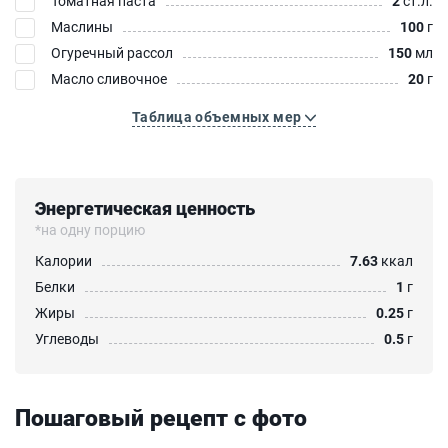
Томатная паста
2
ст.л.
Маслины
100
г
Огуречный рассол
150
мл
Масло сливочное
20
г
Таблица объемных мер
Энергетическая ценность
*на одну порцию
Калории
7.63
ккал
Белки
1
г
Жиры
0.25
г
Углеводы
0.5
г
Пошаговый рецепт с фото