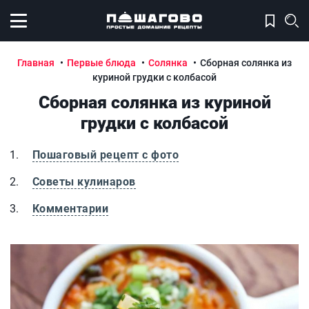
Открыть меню
Главная
Первые блюда
Солянка
Сборная солянка из
куриной грудки с колбасой
Сборная солянка из куриной
грудки с колбасой
Пошаговый рецепт с фото
Советы кулинаров
Комментарии
Сборная солянка из куриной грудки с колбасой
С