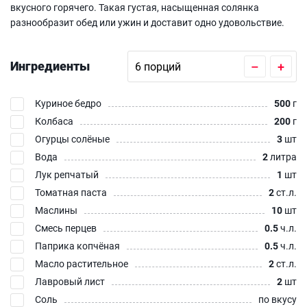
вкусного горячего. Такая густая, насыщенная солянка
разнообразит обед или ужин и доставит одно удовольствие.
Ингредиенты
–
+
Куриное бедро
500
г
Колбаса
200
г
Огурцы солёные
3
шт
Вода
2
литра
Лук репчатый
1
шт
Томатная паста
2
ст.л.
Маслины
10
шт
Смесь перцев
0.5
ч.л.
Паприка копчёная
0.5
ч.л.
Масло растительное
2
ст.л.
Лавровый лист
2
шт
Соль
по вкусу