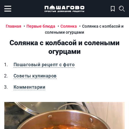
Открыть меню
Главная
Первые блюда
Солянка
Солянка с колбасой и
солеными огурцами
Солянка с колбасой и солеными
огурцами
Пошаговый рецепт с фото
Советы кулинаров
Комментарии
Солянка с колбасой и солеными огурцами
С