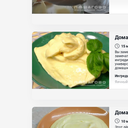
Дома
15
Вы заме
замечат
ингреди
универс
домашни
Ингред
Яичный 
Дома
10
Этот лё