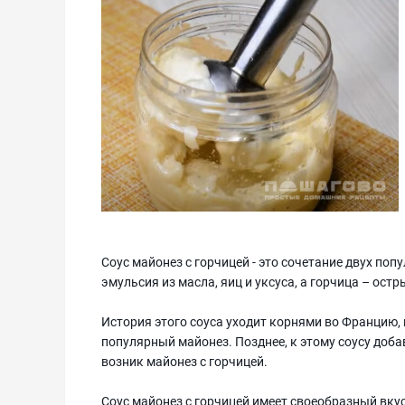
Соус майонез с горчицей - это сочетание двух поп
эмульсия из масла, яиц и уксуса, а горчица – ос
История этого соуса уходит корнями во Францию, 
популярный майонез. Позднее, к этому соусу доба
возник майонез с горчицей.
Соус майонез с горчицей имеет своеобразный вку