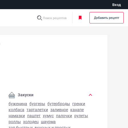
Вход
Добавить рецепт
Поиск рецептов
й
с майонез с горчицей - фото готового блюда
Закуски
буженина
бургеры
бутерброды
гренки
колбаса
тарталетки
заливное
канапе
намазки
паштет
хумус
палочки
рулеты
роллы
холодец
шаурма
топ быстрых, вкусных и простых