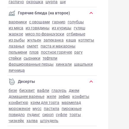
гаспачо
окрошка
шурпа
щи
Горячие блюда (на второе)
вареники
с овощами
гарнир
голубцы
из мяса
из говядины
из курицы
гуляш
жаркое
мясо по-французски
отбивные
из рыбы
жульен
запеканка
каша
котлеты
лазанья
омлет
паста и макароны
пельмени
плов
постное горячее
рагу
стейки
сырники
тефтели
фаршированные перцы
хинкали
шашлыки
яичница
Десерты
безе
бисквит
вафли
глазурь
джем
домашнее варенье
желе
зефир
конфеты
конфитюр
крем для торта
мармелад
мороженое
мусс
пастила
пирожные
повидло
пудинг
сироп
суфле
торты
чизкейк
халва
штрудель