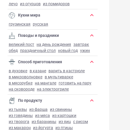
лечо
из огурцов
из помидоров
Кухни мира
грузинская
русская
Поводы и праздники
великий пост
на день рождения
завтрак
обед
праздничный стол
новый год
ужин
Способ приготовления
в духовке
в казане
варить в кастрюле
в микроволновке
в мультиварке
в мясорубке
на мангале
готовить на пару
на сковороде
на электрогриле
По продукту
из тыквы
из фарша
из свинины
из говядины
из мяса
из картошки
из творога
из баранины
из яиц
с рисом
из макарон
из йогурта
из птицы