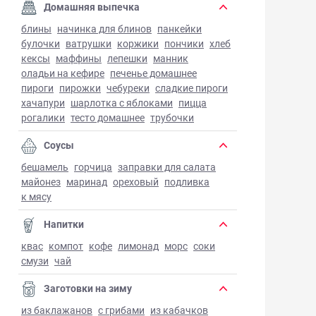
Домашняя выпечка
блины
начинка для блинов
панкейки
булочки
ватрушки
коржики
пончики
хлеб
кексы
маффины
лепешки
манник
оладьи на кефире
печенье домашнее
пироги
пирожки
чебуреки
сладкие пироги
хачапури
шарлотка с яблоками
пицца
рогалики
тесто домашнее
трубочки
Соусы
бешамель
горчица
заправки для салата
майонез
маринад
ореховый
подливка
к мясу
Напитки
квас
компот
кофе
лимонад
морс
соки
смузи
чай
Заготовки на зиму
из баклажанов
с грибами
из кабачков