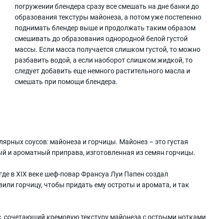
погружении блендера сразу все смешать на дне банки до
образования текстуры майонеза, а потом уже постепенно
поднимать блендер выше и продолжать таким образом
смешивать до образования однородной белой густой
массы. Если масса получается слишком густой, то можно
разбавить водой, а если наоборот слишком жидкой, то
следует добавить еще немного растительного масла и
смешать при помощи блендера.
улярных соусов: майонеза и горчицы. Майонез – это густая
трый и ароматный приправа, изготовленная из семян горчицы.
где в XIX веке шеф-повар Франсуа Луи Папен создал
вили горчицу, чтобы придать ему остроты и аромата, и так
с, сочетающий кремовую текстуру майонеза с острыми нотками