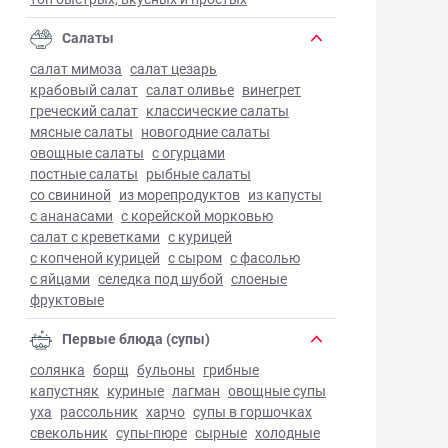
Салаты
салат мимоза
салат цезарь
крабовый салат
салат оливье
винегрет
греческий салат
классические салаты
мясные салаты
новогодние салаты
овощные салаты
с огурцами
постные салаты
рыбные салаты
со свининой
из морепродуктов
из капусты
с ананасами
с корейской морковью
салат с креветками
с курицей
с копченой курицей
с сыром
с фасолью
с яйцами
селедка под шубой
слоеные
фруктовые
Первые блюда (супы)
солянка
борщ
бульоны
грибные
капустняк
куриные
лагман
овощные супы
уха
рассольник
харчо
супы в горшочках
свекольник
супы-пюре
сырные
холодные