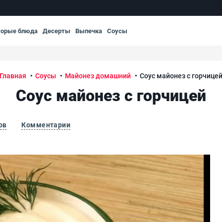
торые блюда
Десерты
Выпечка
Соусы
Главная
Соусы
Майонез домашний
Соус майонез с горчице
Соус майонез с горчицей
ов
Комментарии
Соу