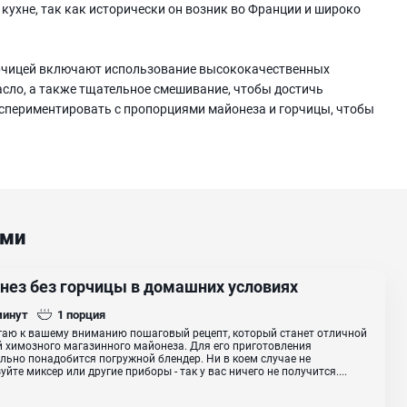
 кухне, так как исторически он возник во Франции и широко
орчицей включают использование высококачественных
асло, а также тщательное смешивание, чтобы достичь
кспериментировать с пропорциями майонеза и горчицы, чтобы
ами
нез без горчицы в домашних условиях
минут
1
порция
аю к вашему вниманию пошаговый рецепт, который станет отличной
 химозного магазинного майонеза. Для его приготовления
льно понадобится погружной блендер. Ни в коем случае не
уйте миксер или другие приборы - так у вас ничего не получится....