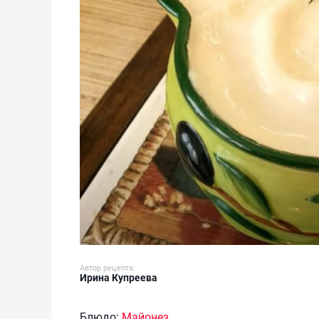
Автор рецепта:
Ирина Купреева
Блюдо:
Майонез