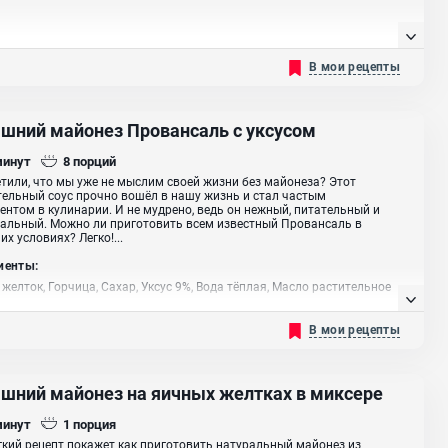
В мои рецепты
шний майонез Провансаль с уксусом
минут
8
порций
тили, что мы уже не мыслим своей жизни без майонеза? Этот
ельный соус прочно вошёл в нашу жизнь и стал частым
ентом в кулинарии. И не мудрено, ведь он нежный, питательный и
альный. Можно ли приготовить всем известный Провансаль в
х условиях? Легко!...
иенты:
желток, Горчица, Сахар, Уксус 9%, Вода тёплая, Масло растительное
В мои рецепты
шний майонез на яичных желтках в миксере
минут
1
порция
гкий рецепт покажет как приготовить натуральный майонез из