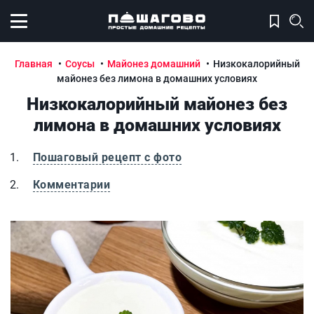
Открыть меню
Главная
Соусы
Майонез домашний
Низкокалорийный
майонез без лимона в домашних условиях
Низкокалорийный майонез без
лимона в домашних условиях
Пошаговый рецепт с фото
Комментарии
Низкокалорийный майонез без лимона в домашних усло
Н