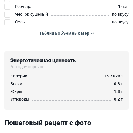
Горчица
1
ч.л.
Чеснок сушеный
по вкусу
Соль
по вкусу
Таблица объемных мер
Энергетическая ценность
*на одну порцию
Калории
15.7
ккал
Белки
0.8
г
Жиры
1.3
г
Углеводы
0.2
г
Пошаговый рецепт с фото