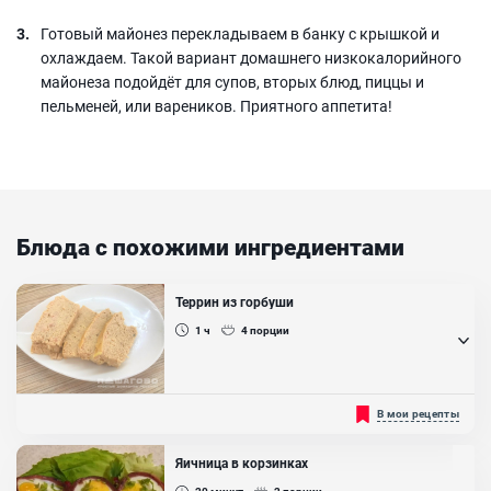
Готовый майонез перекладываем в банку с крышкой и
охлаждаем. Такой вариант домашнего низкокалорийного
майонеза подойдёт для супов, вторых блюд, пиццы и
пельменей, или вареников. Приятного аппетита!
Блюда с похожими ингредиентами
Террин из горбуши
1 ч
4
порции
Террин представляет собой вкусную холодную закуску, которая
В мои рецепты
одинаково хорошо дополняет как повседневный рацион, так и
любой праздничный стол. Такая закуска имеет мягкую, нежную и
пышную структуру, напоминающее суфле. Рецептов
Яичница в корзинках
приготовления террина из горбуши существует очень много, в
данном случае, опишем лишь один из них. Он очень простой и не