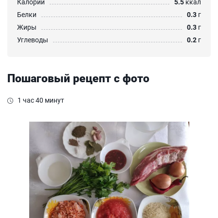
Калории
5.5
ккал
Белки
0.3
г
Жиры
0.3
г
Углеводы
0.2
г
Пошаговый рецепт с фото
1 час 40 минут