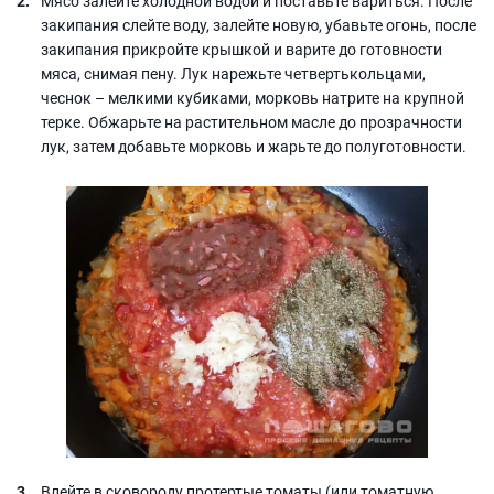
Мясо залейте холодной водой и поставьте вариться. После
закипания слейте воду, залейте новую, убавьте огонь, после
закипания прикройте крышкой и варите до готовности
мяса, снимая пену. Лук нарежьте четвертькольцами,
чеснок – мелкими кубиками, морковь натрите на крупной
терке. Обжарьте на растительном масле до прозрачности
лук, затем добавьте морковь и жарьте до полуготовности.
Влейте в сковороду протертые томаты (или томатную