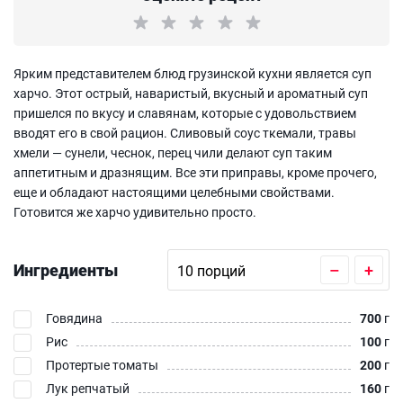
Ярким представителем блюд грузинской кухни является суп
харчо. Этот острый, наваристый, вкусный и ароматный суп
пришелся по вкусу и славянам, которые с удовольствием
вводят его в свой рацион. Сливовый соус ткемали, травы
хмели — сунели, чеснок, перец чили делают суп таким
аппетитным и дразнящим. Все эти приправы, кроме прочего,
еще и обладают настоящими целебными свойствами.
Готовится же харчо удивительно просто.
Ингредиенты
–
+
Говядина
700
г
Рис
100
г
Протертые томаты
200
г
Лук репчатый
160
г