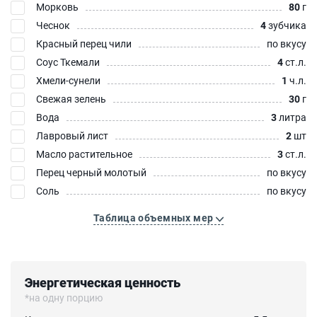
Морковь
80
г
Чеснок
4
зубчика
Красный перец чили
по вкусу
Соус Ткемали
4
ст.л.
Хмели-сунели
1
ч.л.
Свежая зелень
30
г
Вода
3
литра
Лавровый лист
2
шт
Масло растительное
3
ст.л.
Перец черный молотый
по вкусу
Соль
по вкусу
Таблица объемных мер
Энергетическая ценность
*на одну порцию