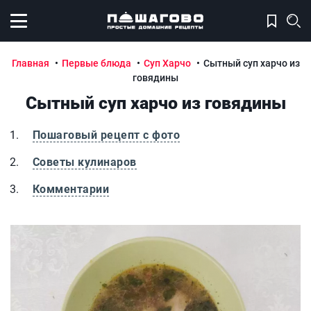
Открыть меню
Главная
Первые блюда
Суп Харчо
Сытный суп харчо из
говядины
Сытный суп харчо из говядины
Пошаговый рецепт с фото
Советы кулинаров
Комментарии
Сытный суп харчо из говядины
С