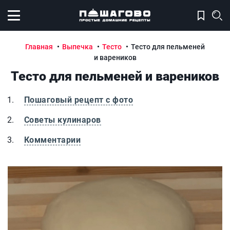
Открыть меню
Главная
Выпечка
Тесто
Тесто для пельменей
и вареников
Тесто для пельменей и вареников
Пошаговый рецепт с фото
Советы кулинаров
Комментарии
Тесто для пельменей и вареников
Т