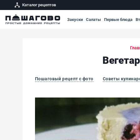
Каталог рецептов
Закуски
Салаты
Первые блюда
В
Глав
Вегета
Пошаговый рецепт с фото
Советы кулинар
Вегетарианские мини-чизкейки без выпечки