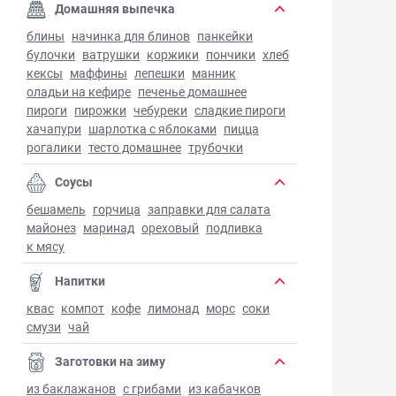
Домашняя выпечка
блины
начинка для блинов
панкейки
булочки
ватрушки
коржики
пончики
хлеб
кексы
маффины
лепешки
манник
оладьи на кефире
печенье домашнее
пироги
пирожки
чебуреки
сладкие пироги
хачапури
шарлотка с яблоками
пицца
рогалики
тесто домашнее
трубочки
Соусы
бешамель
горчица
заправки для салата
майонез
маринад
ореховый
подливка
к мясу
Напитки
квас
компот
кофе
лимонад
морс
соки
смузи
чай
Заготовки на зиму
из баклажанов
с грибами
из кабачков