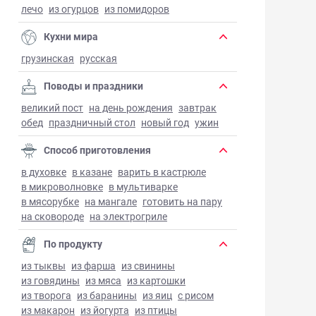
лечо
из огурцов
из помидоров
Кухни мира
грузинская
русская
Поводы и праздники
великий пост
на день рождения
завтрак
обед
праздничный стол
новый год
ужин
Способ приготовления
в духовке
в казане
варить в кастрюле
в микроволновке
в мультиварке
в мясорубке
на мангале
готовить на пару
на сковороде
на электрогриле
По продукту
из тыквы
из фарша
из свинины
из говядины
из мяса
из картошки
из творога
из баранины
из яиц
с рисом
из макарон
из йогурта
из птицы