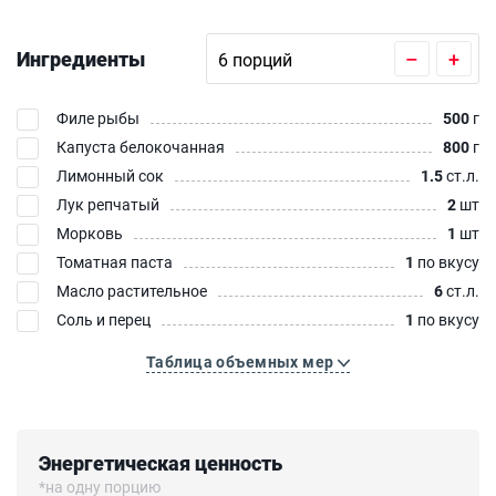
Ингредиенты
–
+
Филе рыбы
500
г
Капуста белокочанная
800
г
Лимонный сок
1.5
ст.л.
Лук репчатый
2
шт
Морковь
1
шт
Томатная паста
1
по вкусу
Масло растительное
6
ст.л.
Соль и перец
1
по вкусу
Таблица объемных мер
Энергетическая ценность
*на одну порцию