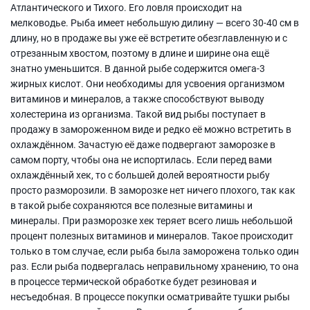
Атлантического и Тихого. Его ловля происходит на
мелководье. Рыба имеет небольшую дилину — всего 30-40 см в
длину, но в продаже вы уже её встретите обезглавленную и с
отрезанным хвостом, поэтому в длине и ширине она ещё
знатно уменьшится. В данной рыбе содержится омега-3
жирных кислот. Они необходимы для усвоения организмом
витаминов и минералов, а также способствуют выводу
холестерина из организма. Такой вид рыбы поступает в
продажу в замороженном виде и редко её можно встретить в
охлаждённом. Зачастую её даже подвергают заморозке в
самом порту, чтобы она не испортилась. Если перед вами
охлаждённый хек, то с большей долей вероятности рыбу
просто разморозили. В заморозке нет ничего плохого, так как
в такой рыбе сохраняются все полезные витамины и
минералы. При разморозке хек теряет всего лишь небольшой
процент полезных витаминов и минералов. Такое происходит
только в том случае, если рыба была заморожена только один
раз. Если рыба подвергалась неправильному хранению, то она
в процессе термической обработке будет резиновая и
несъедобная. В процессе покупки осматривайте тушки рыбы