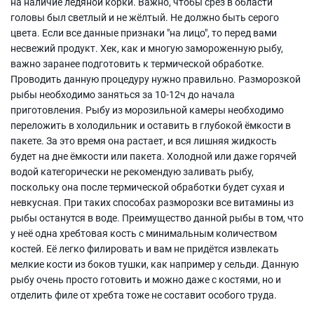
на наличие ледяной корки. Важно, чтобы срез в области
головы был светлый и не жёлтый. Не должно быть серого
цвета. Если все данные признаки "на лицо", то перед вами
несвежий продукт. Хек, как и многую замороженную рыбу,
важно заранее подготовить к термической обработке.
Проводить данную процедуру нужно правильно. Разморозкой
рыбы необходимо заняться за 10-12ч до начала
приготовления. Рыбу из морозильной камеры необходимо
переложить в холодильник и оставить в глубокой ёмкости в
пакете. За это время она растает, и вся лишняя жидкость
будет на дне ёмкости или пакета. Холодной или даже горячей
водой категорически не рекомендую заливать рыбу,
поскольку она после термической обработки будет сухая и
невкусная. При таких способах разморозки все витамины из
рыбы останутся в воде. Преимущество данной рыбы в том, что
у неё одна хребтовая кость с минимальным количеством
костей. Её легко филировать и вам не придётся извлекать
мелкие кости из боков тушки, как например у сельди. Данную
рыбу очень просто готовить и можно даже с костями, но и
отделить филе от хребта тоже не составит особого труда.