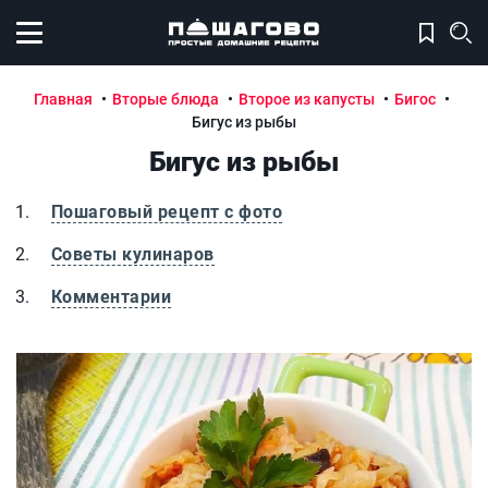
Открыть меню
Главная
Вторые блюда
Второе из капусты
Бигос
Бигус из рыбы
Бигус из рыбы
Пошаговый рецепт с фото
Советы кулинаров
Комментарии
Бигус из рыбы
Б