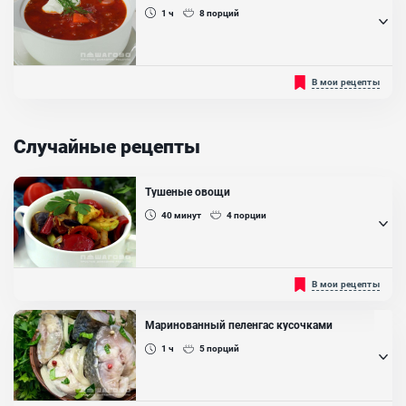
1 ч
8
порций
Содержит большое количество свеклы, которая придает блюду
В мои рецепты
красный цвет и сладковатый вкус....
Случайные рецепты
Тушеные овощи
40
минут
4
порции
Очень вкусное, а главное полезное блюдо как для взрослых, так и
В мои рецепты
для детей. Овощное рагу идеально подходит для тех, кто следит
за своей фигурой или считает калории. С приготовлением этого
блюда справится даже ребенок....
Маринованный пеленгас кусочками
Ингредиенты:
1 ч
5
порций
Кабачки, Баклажаны, Болгарский перец, Помидоры, Лук репчатый,
Масло растительное