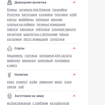
Домашняя выпечка
блины
начинка для блинов
панкейки
булочки
ватрушки
коржики
пончики
хлеб
кексы
маффины
лепешки
манник
оладьи на кефире
печенье домашнее
пироги
пирожки
чебуреки
сладкие пироги
хачапури
шарлотка с яблоками
пицца
рогалики
тесто домашнее
трубочки
Соусы
бешамель
горчица
заправки для салата
майонез
маринад
ореховый
подливка
к мясу
Напитки
квас
компот
кофе
лимонад
морс
соки
смузи
чай
Заготовки на зиму
из баклажанов
с грибами
из кабачков