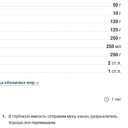
50
г
10
г
120
г
125
г
250
г
250
мл
250
г
2
ст.л.
1
ст.л.
ца объемных мер
1 час
В глубокую емкость отправим муку, какао, разрыхлитель.
Хорошо все перемешаем.