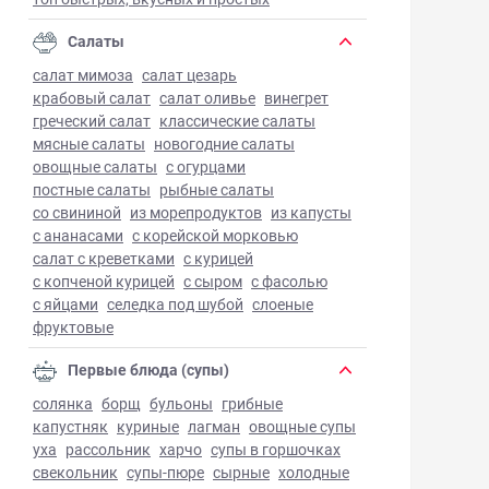
Салаты
салат мимоза
салат цезарь
крабовый салат
салат оливье
винегрет
греческий салат
классические салаты
мясные салаты
новогодние салаты
овощные салаты
с огурцами
постные салаты
рыбные салаты
со свининой
из морепродуктов
из капусты
с ананасами
с корейской морковью
салат с креветками
с курицей
с копченой курицей
с сыром
с фасолью
с яйцами
селедка под шубой
слоеные
фруктовые
Первые блюда (супы)
солянка
борщ
бульоны
грибные
капустняк
куриные
лагман
овощные супы
уха
рассольник
харчо
супы в горшочках
свекольник
супы-пюре
сырные
холодные