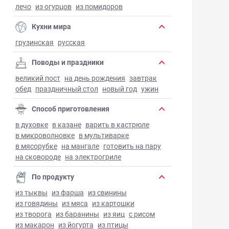
лечо
из огурцов
из помидоров
Кухни мира
грузинская
русская
Поводы и праздники
великий пост
на день рождения
завтрак
обед
праздничный стол
новый год
ужин
Способ приготовления
в духовке
в казане
варить в кастрюле
в микроволновке
в мультиварке
в мясорубке
на мангале
готовить на пару
на сковороде
на электрогриле
По продукту
из тыквы
из фарша
из свинины
из говядины
из мяса
из картошки
из творога
из баранины
из яиц
с рисом
из макарон
из йогурта
из птицы