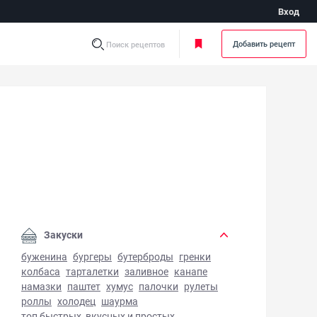
Вход
Добавить рецепт
Поиск рецептов
квитные пончики - фото готового блюда
Закуски
буженина
бургеры
бутерброды
гренки
колбаса
тарталетки
заливное
канапе
намазки
паштет
хумус
палочки
рулеты
роллы
холодец
шаурма
топ быстрых, вкусных и простых