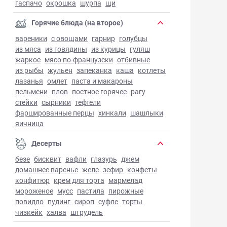
гаспачо
окрошка
шурпа
щи
Горячие блюда (на второе)
вареники
с овощами
гарнир
голубцы
из мяса
из говядины
из курицы
гуляш
жаркое
мясо по-французски
отбивные
из рыбы
жульен
запеканка
каша
котлеты
лазанья
омлет
паста и макароны
пельмени
плов
постное горячее
рагу
стейки
сырники
тефтели
фаршированные перцы
хинкали
шашлыки
яичница
Десерты
безе
бисквит
вафли
глазурь
джем
домашнее варенье
желе
зефир
конфеты
конфитюр
крем для торта
мармелад
мороженое
мусс
пастила
пирожные
повидло
пудинг
сироп
суфле
торты
чизкейк
халва
штрудель