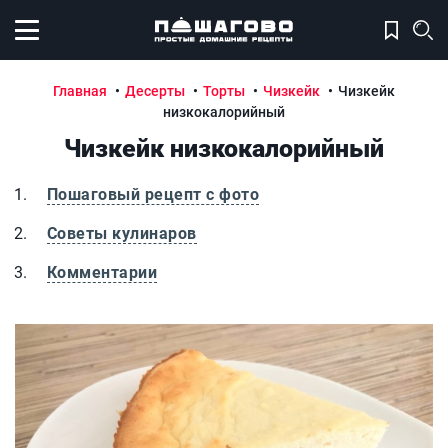
Открыть меню
Главная
Десерты
Торты
Чизкейк
Чизкейк
низкокалорийный
Чизкейк низкокалорийный
Пошаговый рецепт с фото
Советы кулинаров
Комментарии
Чизкейк низкокалорийный
Ч