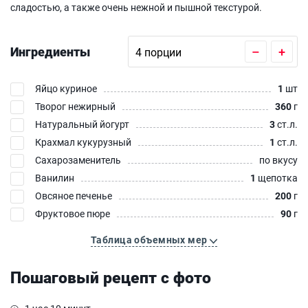
сладостью, а также очень нежной и пышной текстурой.
Ингредиенты
–
+
Яйцо куриное
1
шт
Творог нежирный
360
г
Натуральный йогурт
3
ст.л.
Крахмал кукурузный
1
ст.л.
Сахарозаменитель
по вкусу
Ванилин
1
щепотка
Овсяное печенье
200
г
Фруктовое пюре
90
г
Таблица объемных мер
Пошаговый рецепт с фото