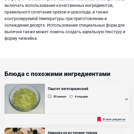
включать использование качественных ингредиентов,
правильного сочетания орехов и шоколада, а также
контролируемой температуры при приготовлении и
охлаждении десерта. Использование специальных форм для
выпечки также может помочь создать идеальную текстуру и
форму чизкейка.
Блюда с похожими ингредиентами
Паштет вегетарианский
30
минут
4
порции
Паштет уже давно проник и прочно обосновался в кухнях
В мои рецепты
практически всех народов мира. Чего только стоит известный на
весь мир паштет из гусиной печени. Особой разновидностью
паштета считается вегетарианский паштет. Как правило, в его
Намазка на из печени трески