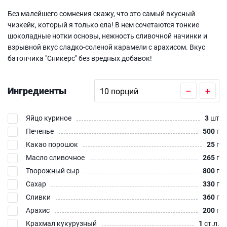
Без малейшего сомнения скажу, что это самый вкусный
чизкейк, который я только ела! В нем сочетаются тонкие
шоколадные нотки основы, нежность сливочной начинки и
взрывной вкус сладко-соленой карамели с арахисом. Вкус
батончика "Сникерс" без вредных добавок!
Ингредиенты
–
+
Яйцо куриное
3
шт
Печенье
500
г
Какао порошок
25
г
Масло сливочное
265
г
Творожный сыр
800
г
Сахар
330
г
Сливки
360
г
Арахис
200
г
Крахмал кукурузный
1
ст.л.