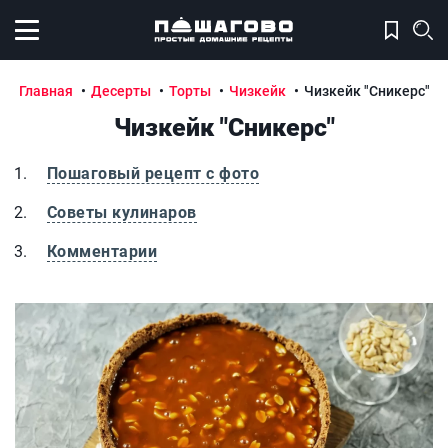
Открыть меню
Главная
Десерты
Торты
Чизкейк
Чизкейк "Сникерс"
Чизкейк "Сникерс"
Пошаговый рецепт с фото
Советы кулинаров
Комментарии
Чизкейк "Сникерс"
Ч