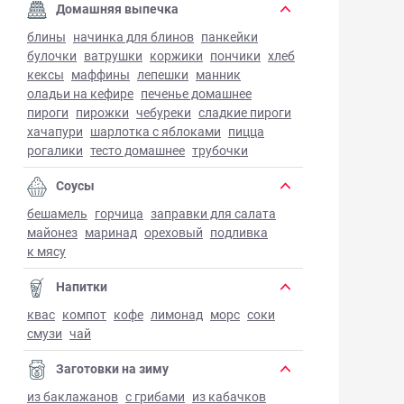
Домашняя выпечка
блины
начинка для блинов
панкейки
булочки
ватрушки
коржики
пончики
хлеб
кексы
маффины
лепешки
манник
оладьи на кефире
печенье домашнее
пироги
пирожки
чебуреки
сладкие пироги
хачапури
шарлотка с яблоками
пицца
рогалики
тесто домашнее
трубочки
Соусы
бешамель
горчица
заправки для салата
майонез
маринад
ореховый
подливка
к мясу
Напитки
квас
компот
кофе
лимонад
морс
соки
смузи
чай
Заготовки на зиму
из баклажанов
с грибами
из кабачков