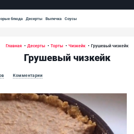
торые блюда
Десерты
Выпечка
Соусы
Главная
Десерты
Торты
Чизкейк
Грушевый чизкейк
Грушевый чизкейк
ов
Комментарии
Гру