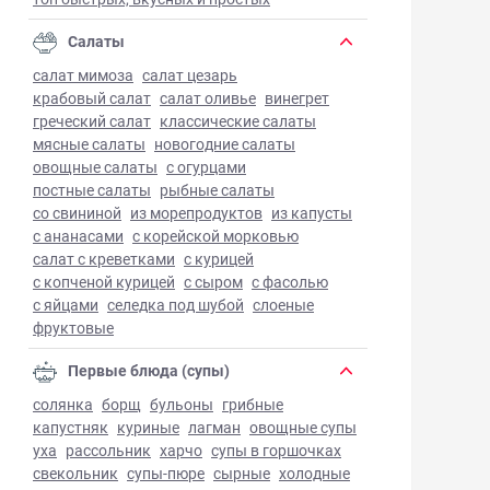
Салаты
салат мимоза
салат цезарь
крабовый салат
салат оливье
винегрет
греческий салат
классические салаты
мясные салаты
новогодние салаты
овощные салаты
с огурцами
постные салаты
рыбные салаты
со свининой
из морепродуктов
из капусты
с ананасами
с корейской морковью
салат с креветками
с курицей
с копченой курицей
с сыром
с фасолью
с яйцами
селедка под шубой
слоеные
фруктовые
Первые блюда (супы)
солянка
борщ
бульоны
грибные
капустняк
куриные
лагман
овощные супы
уха
рассольник
харчо
супы в горшочках
свекольник
супы-пюре
сырные
холодные