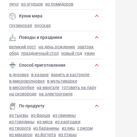
лечо
из огурцов
из помидоров
Кухни мира
грузинская
русская
Поводы и праздники
великий пост
на день рождения
завтрак
обед
праздничный стол
новый год
ужин
Способ приготовления
в духовке
в казане
варить в кастрюле
в микроволновке
в мультиварке
в мясорубке
на мангале
готовить на пару
на сковороде
на электрогриле
По продукту
из тыквы
из фарша
из свинины
из говядины
из мяса
из картошки
из творога
из баранины
из яиц
с рисом
из макарон
из йогурта
из птицы