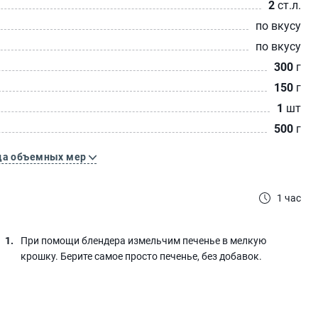
2
ст.л.
по вкусу
по вкусу
300
г
150
г
1
шт
500
г
ца объемных мер
1 час
При помощи блендера измельчим печенье в мелкую
крошку. Берите самое просто печенье, без добавок.