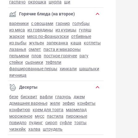
гаспачо
окрошка
шурпа
щи
Горячие блюда (на второе)
вареники
с овощами
гарнир
голубцы
из мяса
из говядины
из курицы
гуляш
жаркое
мясо по-французски
отбивные
из рыбы
жульен
запеканка
каша
котлеты
лазанья
омлет
паста и макароны
пельмени
плов
постное горячее
рагу
стейки
сырники
тефтели
фаршированные перцы
хинкали
шашлыки
яичница
Десерты
безе
бисквит
вафли
глазурь
джем
домашнее варенье
желе
зефир
конфеты
конфитюр
крем для торта
мармелад
мороженое
мусс
пастила
пирожные
повидло
пудинг
сироп
суфле
торты
чизкейк
халва
штрудель