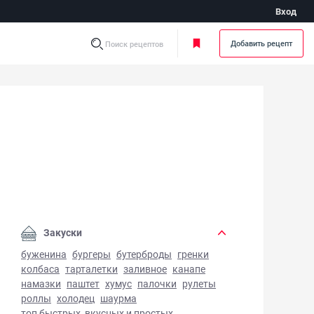
Вход
Добавить рецепт
Поиск рецептов
шевый чизкейк - фото готового блюда
Закуски
буженина
бургеры
бутерброды
гренки
колбаса
тарталетки
заливное
канапе
намазки
паштет
хумус
палочки
рулеты
роллы
холодец
шаурма
топ быстрых, вкусных и простых