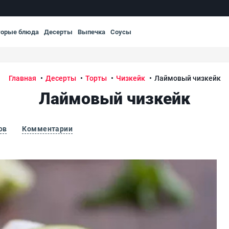
торые блюда
Десерты
Выпечка
Соусы
Главная
Десерты
Торты
Чизкейк
Лаймовый чизкейк
Лаймовый чизкейк
ов
Комментарии
Ла