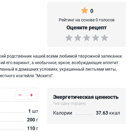
0
Рейтинг на основе 0 голосов
Оцените рецепт
кий родственник нашей всеми любимой творожной запеканки.
ий его вариант, а необычное, яркое, возбуждающее аппетит
вленный в домашних условиях, украшенный листьями мяты,
естного коктейля “Мохито”.
–
+
Энергетическая ценность
*на одну порцию
1
шт
Калории
37.63
ккал
200
г
110
г