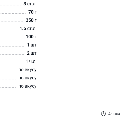
3
ст.л.
70
г
350
г
1.5
ст.л.
100
г
1
шт
2
шт
1
ч.л.
по вкусу
по вкусу
по вкусу
4 часа