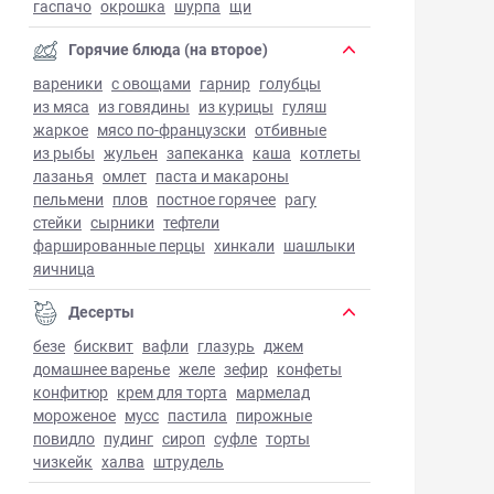
гаспачо
окрошка
шурпа
щи
Горячие блюда (на второе)
вареники
с овощами
гарнир
голубцы
из мяса
из говядины
из курицы
гуляш
жаркое
мясо по-французски
отбивные
из рыбы
жульен
запеканка
каша
котлеты
лазанья
омлет
паста и макароны
пельмени
плов
постное горячее
рагу
стейки
сырники
тефтели
фаршированные перцы
хинкали
шашлыки
яичница
Десерты
безе
бисквит
вафли
глазурь
джем
домашнее варенье
желе
зефир
конфеты
конфитюр
крем для торта
мармелад
мороженое
мусс
пастила
пирожные
повидло
пудинг
сироп
суфле
торты
чизкейк
халва
штрудель