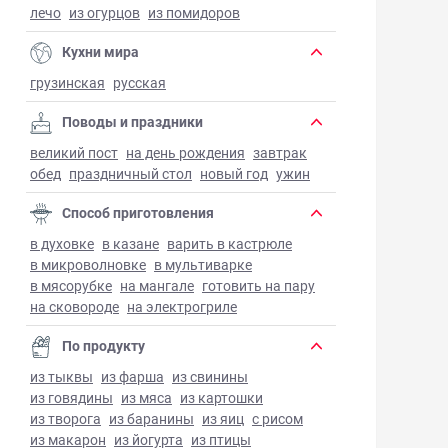
лечо
из огурцов
из помидоров
Кухни мира
грузинская
русская
Поводы и праздники
великий пост
на день рождения
завтрак
обед
праздничный стол
новый год
ужин
Способ приготовления
в духовке
в казане
варить в кастрюле
в микроволновке
в мультиварке
в мясорубке
на мангале
готовить на пару
на сковороде
на электрогриле
По продукту
из тыквы
из фарша
из свинины
из говядины
из мяса
из картошки
из творога
из баранины
из яиц
с рисом
из макарон
из йогурта
из птицы