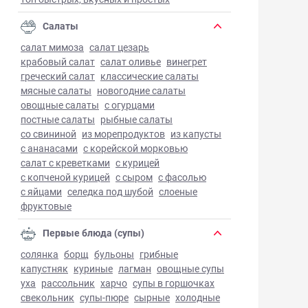
Салаты
салат мимоза
салат цезарь
крабовый салат
салат оливье
винегрет
греческий салат
классические салаты
мясные салаты
новогодние салаты
овощные салаты
с огурцами
постные салаты
рыбные салаты
со свининой
из морепродуктов
из капусты
с ананасами
с корейской морковью
салат с креветками
с курицей
с копченой курицей
с сыром
с фасолью
с яйцами
селедка под шубой
слоеные
фруктовые
Первые блюда (супы)
солянка
борщ
бульоны
грибные
капустняк
куриные
лагман
овощные супы
уха
рассольник
харчо
супы в горшочках
свекольник
супы-пюре
сырные
холодные