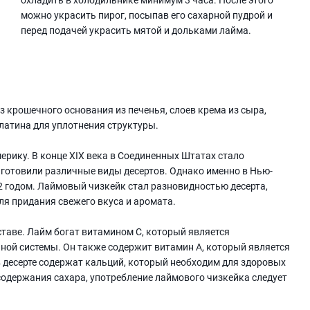
можно украсить пирог, посыпав его сахарной пудрой и
перед подачей украсить мятой и дольками лайма.
з крошечного основания из печенья, слоев крема из сыра,
елатина для уплотнения структуры.
ерику. В конце XIX века в Соединенных Штатах стало
 готовили различные виды десертов. Однако именно в Нью-
 годом. Лаймовый чизкейк стал разновидностью десерта,
ля придания свежего вкуса и аромата.
ставе. Лайм богат витамином C, который является
ной системы. Он также содержит витамин A, который является
в десерте содержат кальций, который необходим для здоровых
 содержания сахара, употребление лаймового чизкейка следует