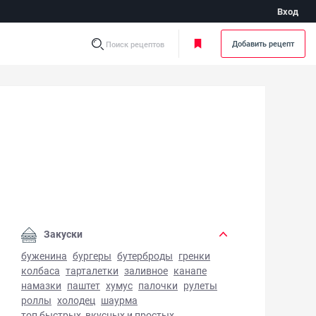
Вход
Добавить рецепт
Поиск рецептов
ймовый чизкейк - фото готового блюда
Закуски
буженина
бургеры
бутерброды
гренки
колбаса
тарталетки
заливное
канапе
намазки
паштет
хумус
палочки
рулеты
роллы
холодец
шаурма
топ быстрых, вкусных и простых