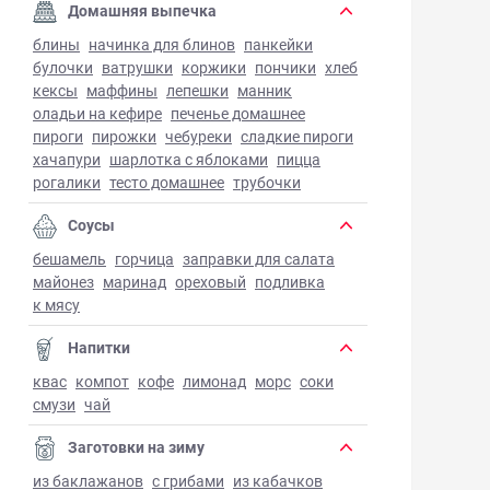
Домашняя выпечка
блины
начинка для блинов
панкейки
булочки
ватрушки
коржики
пончики
хлеб
кексы
маффины
лепешки
манник
оладьи на кефире
печенье домашнее
пироги
пирожки
чебуреки
сладкие пироги
хачапури
шарлотка с яблоками
пицца
рогалики
тесто домашнее
трубочки
Соусы
бешамель
горчица
заправки для салата
майонез
маринад
ореховый
подливка
к мясу
Напитки
квас
компот
кофе
лимонад
морс
соки
смузи
чай
Заготовки на зиму
из баклажанов
с грибами
из кабачков