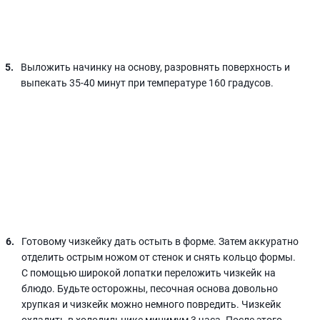
Выложить начинку на основу, разровнять поверхность и
выпекать 35-40 минут при температуре 160 градусов.
Готовому чизкейку дать остыть в форме. Затем аккуратно
отделить острым ножом от стенок и снять кольцо формы.
С помощью широкой лопатки переложить чизкейк на
блюдо. Будьте осторожны, песочная основа довольно
хрупкая и чизкейк можно немного повредить. Чизкейк
охладить в холодильнике минимум 3 часа. После этого