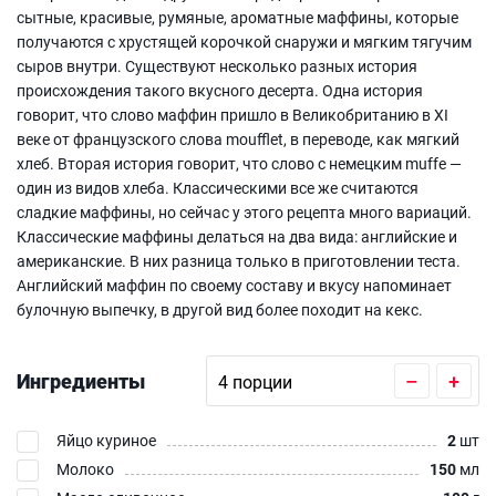
сытные, красивые, румяные, ароматные маффины, которые
получаются с хрустящей корочкой снаружи и мягким тягучим
сыров внутри. Существуют несколько разных история
происхождения такого вкусного десерта. Одна история
говорит, что слово маффин пришло в Великобританию в XI
веке от французского слова moufflet, в переводе, как мягкий
хлеб. Вторая история говорит, что слово с немецким muffe —
один из видов хлеба. Классическими все же считаются
сладкие маффины, но сейчас у этого рецепта много вариаций.
Классические маффины делаться на два вида: английские и
американские. В них разница только в приготовлении теста.
Английский маффин по своему составу и вкусу напоминает
булочную выпечку, в другой вид более походит на кекс.
Ингредиенты
–
+
Яйцо куриное
2
шт
Молоко
150
мл