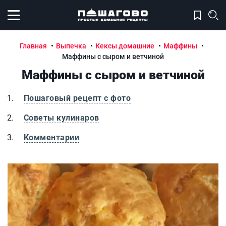
Открыть меню
Главная
Выпечка
Кексы домашние
Маффины
Маффины с сыром и ветчиной
Маффины с сыром и ветчиной
Пошаговый рецепт с фото
Советы кулинаров
Комментарии
Маффины с сыром и ветчиной
М