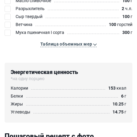
Масло сливочное
100
г
Разрыхлитель
2
ч.л.
Сыр твердый
100
г
Ветчина
100
горстей
Мука пшеничная I сорта
300
г
Таблица объемных мер
Энергетическая ценность
*на одну порцию
Калории
153
ккал
Белки
6
г
Жиры
10.25
г
Углеводы
14.75
г
Пошаговый рецепт с фото