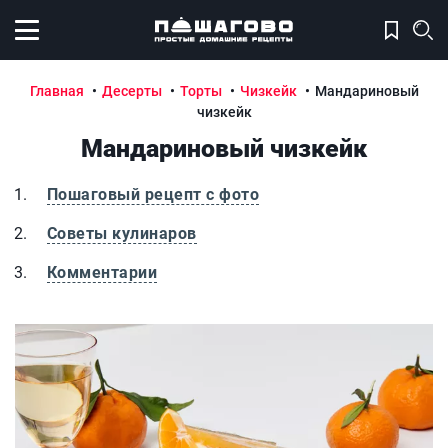
Открыть меню
Главная
Десерты
Торты
Чизкейк
Мандариновый
чизкейк
Мандариновый чизкейк
Пошаговый рецепт с фото
Советы кулинаров
Комментарии
Мандариновый чизкейк
М