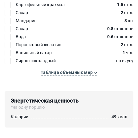
Картофельный крахмал
1.5
ст.л.
Сахар
2
ст.л.
Мандарин
3
шт
Сахар
0.8
стаканов
Вода
0.6
стаканов
Порошковый желатин
2
ст.л.
Ванильный сахар
1
ч.л.
Сироп шоколадный
по вкусу
Таблица объемных мер
Энергетическая ценность
*на одну порцию
Калории
49
ккал