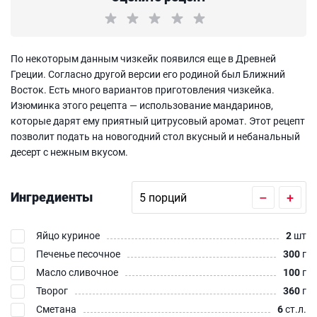
По некоторым данным чизкейк появился еще в Древней
Греции. Согласно другой версии его родиной был Ближний
Восток. Есть много вариантов приготовления чизкейка.
Изюминка этого рецепта — использование мандаринов,
которые дарят ему приятный цитрусовый аромат. Этот рецепт
позволит подать на новогодний стол вкусный и небанальный
десерт с нежным вкусом.
Ингредиенты
–
+
Яйцо куриное
2
шт
Печенье песочное
300
г
Масло сливочное
100
г
Творог
360
г
Сметана
6
ст.л.