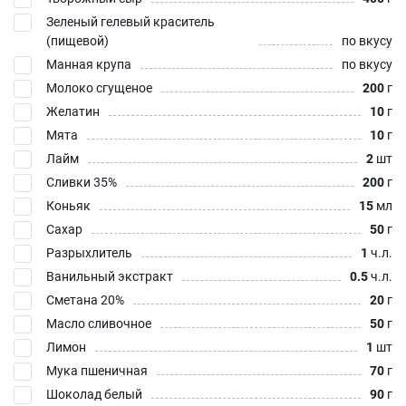
Зеленый гелевый краситель
(пищевой)
по вкусу
Манная крупа
по вкусу
Молоко сгущеное
200
г
Желатин
10
г
Мята
10
г
Лайм
2
шт
Сливки 35%
200
г
Коньяк
15
мл
Сахар
50
г
Разрыхлитель
1
ч.л.
Ванильный экстракт
0.5
ч.л.
Сметана 20%
20
г
Масло сливочное
50
г
Лимон
1
шт
Мука пшеничная
70
г
Шоколад белый
90
г