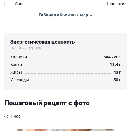
Соль
1
щепотка
Таблица объемных мер
Энергетическая ценность
*на одну порцию
Калории
644
ккал
Белки
13.4
г
Жиры
43
г
Углеводы
50
г
Пошаговый рецепт с фото
1 час