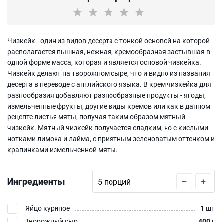
Чизкейк - один из видов десерта с тонкой основой на которой
располагается пышная, нежная, кремообразная застывшая в
одной форме масса, которая и является основой чизкейка.
Чизкейк делают на творожном сыре, что и видно из названия
десерта в переводе с английского языка. В крем чизкейка для
разнообразия добавляют разнообразные продукты - ягоды,
измельченные фрукты, другие виды кремов или как в данном
рецепте листья мяты, получая таким образом мятный
чизкейк. Мятный чизкейк получается сладким, но с кислыми
нотками лимона и лайма, с приятным зеленоватым оттенком и
крапинками измельченной мяты.
Ингредиенты
–
+
Яйцо куриное
1
шт
Творожный сыр
400
г