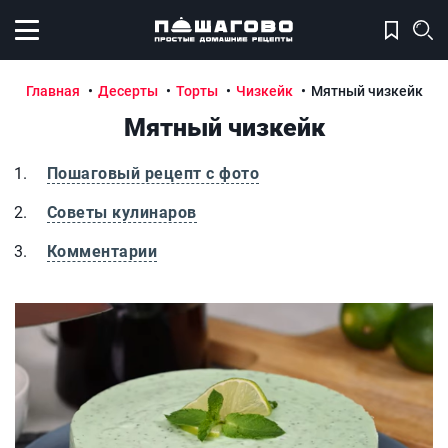
Открыть меню
Главная
Десерты
Торты
Чизкейк
Мятный чизкейк
Мятный чизкейк
Пошаговый рецепт с фото
Советы кулинаров
Комментарии
Мятный чизкейк
М