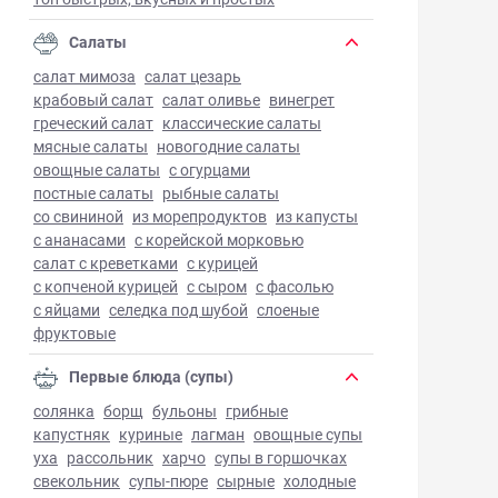
Салаты
салат мимоза
салат цезарь
крабовый салат
салат оливье
винегрет
греческий салат
классические салаты
мясные салаты
новогодние салаты
овощные салаты
с огурцами
постные салаты
рыбные салаты
со свининой
из морепродуктов
из капусты
с ананасами
с корейской морковью
салат с креветками
с курицей
с копченой курицей
с сыром
с фасолью
с яйцами
селедка под шубой
слоеные
фруктовые
Первые блюда (супы)
солянка
борщ
бульоны
грибные
капустняк
куриные
лагман
овощные супы
уха
рассольник
харчо
супы в горшочках
свекольник
супы-пюре
сырные
холодные