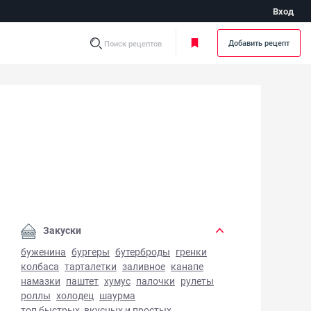
Вход
Добавить рецепт
Поиск рецептов
бничный чизкейк - фото готового блюда
Закуски
буженина
бургеры
бутерброды
гренки
колбаса
тарталетки
заливное
канапе
намазки
паштет
хумус
палочки
рулеты
роллы
холодец
шаурма
топ быстрых, вкусных и простых