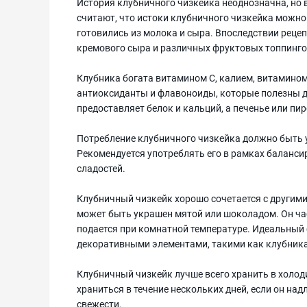
История клубничного чизкейка неоднозначна, но в
считают, что истоки клубничного чизкейка можно
готовились из молока и сыра. Впоследствии реце
кремового сыра и различных фруктовых топпинго
Клубника богата витамином С, калием, витамином
антиоксиданты и флавоноиды, которые полезны д
предоставляет белок и кальций, а печенье или пиро
Потребление клубничного чизкейка должно быть у
Рекомендуется употреблять его в рамках баланс
сладостей.
Клубничный чизкейк хорошо сочетается с другими
может быть украшен мятой или шоколадом. Он час
подается при комнатной температуре. Идеальный с
декоративными элементами, такими как клубника
Клубничный чизкейк лучше всего хранить в холод
храниться в течение нескольких дней, если он н
свежести.