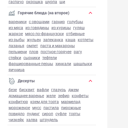
гаспачо
окрошка
шурпа
щи
Горячие блюда (на второе)
вареники
с овощами
гарнир
голубцы
из мяса
из говядины
из курицы
гуляш
жаркое
мясо по-французски
отбивные
из рыбы
жульен
запеканка
каша
котлеты
лазанья
омлет
паста и макароны
пельмени
плов
постное горячее
рагу
стейки
сырники
тефтели
фаршированные перцы
хинкали
шашлыки
яичница
Десерты
безе
бисквит
вафли
глазурь
джем
домашнее варенье
желе
зефир
конфеты
конфитюр
крем для торта
мармелад
мороженое
мусс
пастила
пирожные
повидло
пудинг
сироп
суфле
торты
чизкейк
халва
штрудель