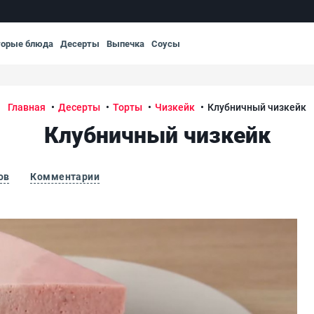
торые блюда
Десерты
Выпечка
Соусы
Главная
Десерты
Торты
Чизкейк
Клубничный чизкейк
Клубничный чизкейк
ов
Комментарии
Клу