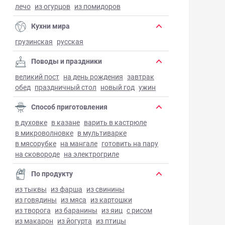
лечо
из огурцов
из помидоров
Кухни мира
грузинская
русская
Поводы и праздники
великий пост
на день рождения
завтрак
обед
праздничный стол
новый год
ужин
Способ приготовления
в духовке
в казане
варить в кастрюле
в микроволновке
в мультиварке
в мясорубке
на мангале
готовить на пару
на сковороде
на электрогриле
По продукту
из тыквы
из фарша
из свинины
из говядины
из мяса
из картошки
из творога
из баранины
из яиц
с рисом
из макарон
из йогурта
из птицы