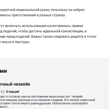
онкретной национальной кухне, поскольку он набрал
рианты приготовления в разных странах.
гут включать использование качественных, свежих
д подачей, чтобы достичь идеальной консистенции, и
ами перед подачей. Важно также следовать рецепту и точно
 вкуса и текстуры.
ами
очный чизкейк
8
порций
серт я готовлю уже на протяжении нескольких лет. Чизкейк
тся нежным, вкусным и не слишком сладким. Его легкий сливочный
 оставит почти никого равнодушным. Обязательно попробуйте
ить!...