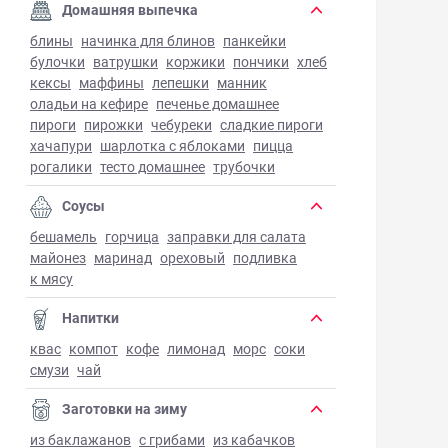
Домашняя выпечка
блины
начинка для блинов
панкейки
булочки
ватрушки
коржики
пончики
хлеб
кексы
маффины
лепешки
манник
оладьи на кефире
печенье домашнее
пироги
пирожки
чебуреки
сладкие пироги
хачапури
шарлотка с яблоками
пицца
рогалики
тесто домашнее
трубочки
Соусы
бешамель
горчица
заправки для салата
майонез
маринад
ореховый
подливка
к мясу
Напитки
квас
компот
кофе
лимонад
морс
соки
смузи
чай
Заготовки на зиму
из баклажанов
с грибами
из кабачков