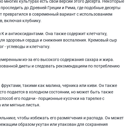
о многих культурах есть свои версии этого десерта. Некоторые
 проследить до Древней Греции и Рима, где подобные десерты
пт превратился в современный вариант с использованием
в, включая клубнику.
 К и антиоксидантами. Она также содержит клетчатку,
ля здоровья сердца и снижения воспаления. Кремовый сыр
г - углеводы и клетчатку.
меренным из-за его высокого содержания сахара и жира.
ированной диеты и следовать рекомендациям по потреблению
 фруктами, такими как малина, черника или киви. Он также
то подается в холодном состоянии, но может быть также
пособ его подачи - порционные кусочки на тарелке с
 или мятные листья.
ильнике, чтобы избежать его размягчения и распада. Он может
адлежащим образом укутан или упакован для сохранения