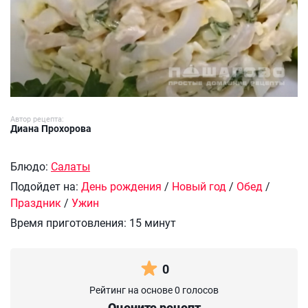
Автор рецепта:
Диана Прохорова
Блюдо:
Салаты
Подойдет на:
День рождения
/
Новый год
/
Обед
/
Праздник
/
Ужин
Время приготовления:
15 минут
0
Рейтинг на основе 0 голосов
Оцените рецепт