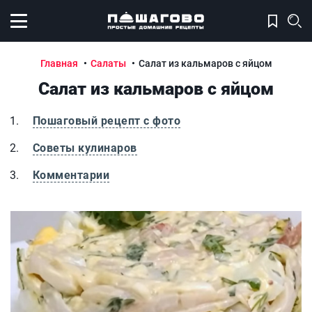
Открыть меню
Главная
Салаты
Салат из кальмаров с яйцом
Салат из кальмаров с яйцом
Пошаговый рецепт с фото
Советы кулинаров
Комментарии
Салат из кальмаров с яйцом
С