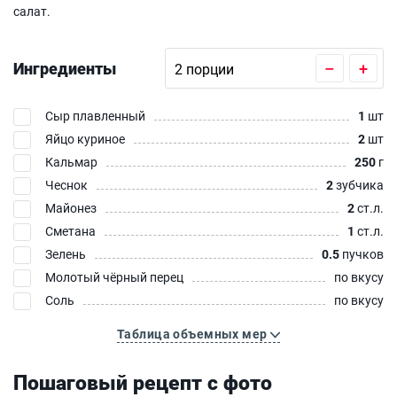
салат.
Ингредиенты
–
+
Сыр плавленный
1
шт
Яйцо куриное
2
шт
Кальмар
250
г
Чеснок
2
зубчика
Майонез
2
ст.л.
Сметана
1
ст.л.
Зелень
0.5
пучков
Молотый чёрный перец
по вкусу
Соль
по вкусу
Таблица объемных мер
Пошаговый рецепт с фото