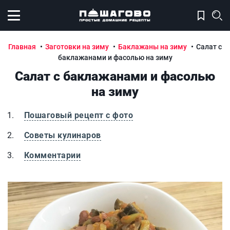
Открыть меню
Главная
Заготовки на зиму
Баклажаны на зиму
Салат с
баклажанами и фасолью на зиму
Салат с баклажанами и фасолью
на зиму
Пошаговый рецепт с фото
Советы кулинаров
Комментарии
Салат с баклажанами и фасолью на зиму
С