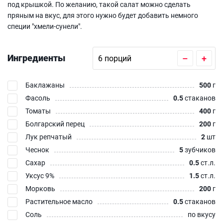
под крышкой. По желанию, такой салат можно сделать
пряным на вкус, для этого нужно будет добавить немного
специи "хмели-сунели".
Ингредиенты
–
+
Баклажаны
500
г
Фасоль
0.5
стаканов
Томаты
400
г
Болгарский перец
200
г
Лук репчатый
2
шт
Чеснок
5
зубчиков
Сахар
0.5
ст.л.
Уксус 9%
1.5
ст.л.
Морковь
200
г
Растительное масло
0.5
стаканов
Соль
по вкусу