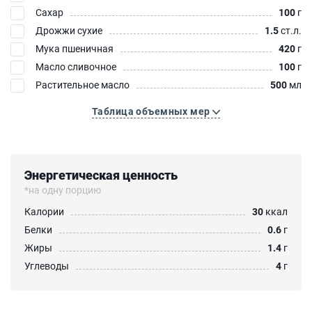
Сахар
100
г
Дрожжи сухие
1.5
ст.л.
Мука пшеничная
420
г
Масло сливочное
100
г
Растительное масло
500
мл
Таблица объемных мер
Энергетическая ценность
*на одну порцию
Калории
30
ккал
Белки
0.6
г
Жиры
1.4
г
Углеводы
4
г