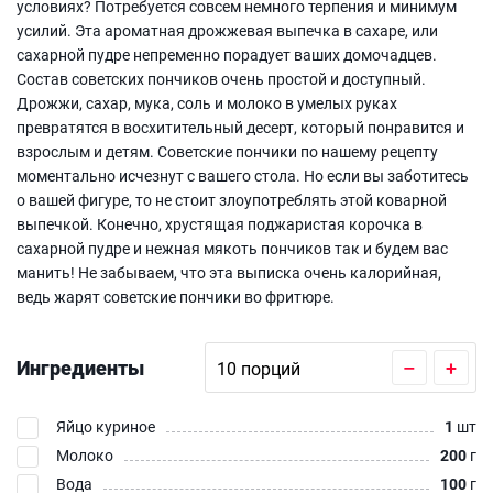
условиях? Потребуется совсем немного терпения и минимум
усилий. Эта ароматная дрожжевая выпечка в сахаре, или
сахарной пудре непременно порадует ваших домочадцев.
Состав советских пончиков очень простой и доступный.
Дрожжи, сахар, мука, соль и молоко в умелых руках
превратятся в восхитительный десерт, который понравится и
взрослым и детям. Советские пончики по нашему рецепту
моментально исчезнут с вашего стола. Но если вы заботитесь
о вашей фигуре, то не стоит злоупотреблять этой коварной
выпечкой. Конечно, хрустящая поджаристая корочка в
сахарной пудре и нежная мякоть пончиков так и будем вас
манить! Не забываем, что эта выписка очень калорийная,
ведь жарят советские пончики во фритюре.
Ингредиенты
–
+
Яйцо куриное
1
шт
Молоко
200
г
Вода
100
г