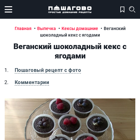
Открыть меню
Главная
Выпечка
Кексы домашние
Веганский
шоколадный кекс с ягодами
Веганский шоколадный кекс с
ягодами
Пошаговый рецепт с фото
Комментарии
Веганский шоколадный кекс с ягодами
В