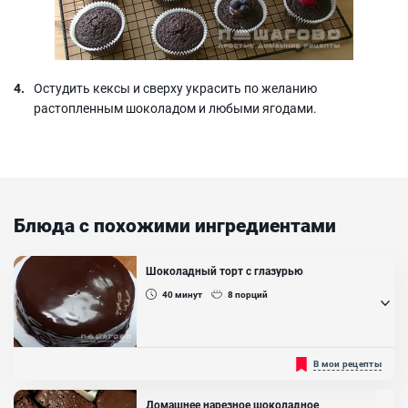
Остудить кексы и сверху украсить по желанию
растопленным шоколадом и любыми ягодами.
Блюда с похожими ингредиентами
Шоколадный торт с глазурью
40
минут
8
порций
Шоколадный торт с глазурью - очень вкусный десерт, который
В мои рецепты
соблазняет уже одним только своим аппетитным внешним
видом. Его нежный, сладкий вкус понравится как взрослым, так и
детям. Сочетание мягких, воздушных коржей с заварным
Домашнее нарезное шоколадное