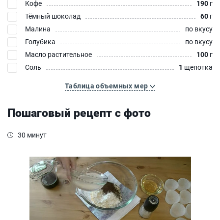
Кофе
190
г
Тёмный шоколад
60
г
Малина
по вкусу
Голубика
по вкусу
Масло растительное
100
г
Соль
1
щепотка
Таблица объемных мер
Пошаговый рецепт с фото
30 минут