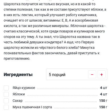
Шарлотка получится не только вкусная, но и в какой-то
степени полезная, так как в ее составе присутствуют яблоки, а
в них есть: пектин, который улучшает работу кишечника,
очищает его от шлаков; витамины: Е, В, А и аскорбиновая
кислота, а так же различные минералы. Яблочная шарлотка -
считаю классической, хотя среди поваров и кулинаров много
споров на эту тему. А ты знал, что Шарлотка названа так в
честь любимой девушки кондитера? А еще, что Первую
шарлотку испекли из чёрствого белого хлеба? Минутка
познавательных фактов закончилась, давай приступать к
приготовлению.
Ингредиенты
–
+
Яйцо куриное
4
шт
Яблоки
4
шт
Сахар
150
г
Мука пшеничная I сорта
150
г