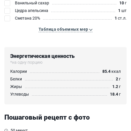
Ванильный сахар
10
г
Цедра апельсина
1
шт
Сметана 20%
1
ст.л.
Таблица объемных мер
Энергетическая ценность
*на одну порцию
Калории
85.4
ккал
Белки
2
г
Жиры
1.2
г
Углеводы
18.4
г
Пошаговый рецепт с фото
50 минут