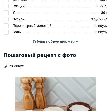
Специи
0.5
ч.л.
Укроп
30
г
Чеснок
3
зубчика
Перец черный молотый
по вкусу
Соль
по вкусу
Таблица объемных мер
Пошаговый рецепт с фото
20 минут