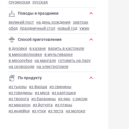
грузинская
русская
Поводы и праздники
великий пост
на день рождения
завтрак
обед
праздничный стол
новый год
ужин
Способ приготовления
в духовке
в казане
варить в кастрюле
в микроволновке
в мультиварке
в мясорубке
на мангале
готовить на пару
на сковороде
на электрогриле
По продукту
из тыквы
из фарша
из свинины
из говядины
из мяса
из картошки
из творога
из баранины
из яиц
с рисом
из макарон
из йогурта
из птицы
из индейки
из утки
из теста
на молоке