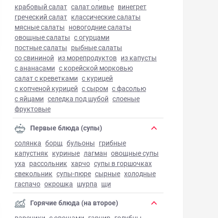
крабовый салат
салат оливье
винегрет
греческий салат
классические салаты
мясные салаты
новогодние салаты
овощные салаты
с огурцами
постные салаты
рыбные салаты
со свининой
из морепродуктов
из капусты
с ананасами
с корейской морковью
салат с креветками
с курицей
с копченой курицей
с сыром
с фасолью
с яйцами
селедка под шубой
слоеные
фруктовые
Первые блюда (супы)
солянка
борщ
бульоны
грибные
капустняк
куриные
лагман
овощные супы
уха
рассольник
харчо
супы в горшочках
свекольник
супы-пюре
сырные
холодные
гаспачо
окрошка
шурпа
щи
Горячие блюда (на второе)
вареники
с овощами
гарнир
голубцы