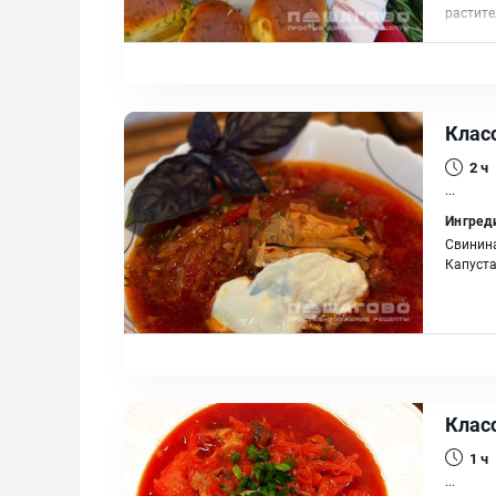
растит
Клас
2 ч
...
Ингред
Свинина
Капуста
Клас
1 ч
...