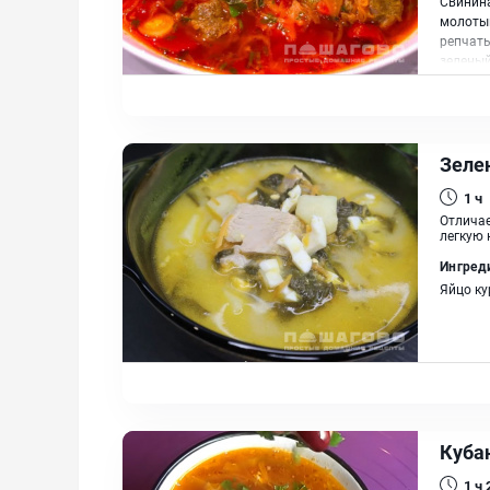
Свинина
молотый
репчаты
зеленый
Зеле
1 ч
Отличае
легкую к
Ингред
Яйцо ку
Куба
1 ч