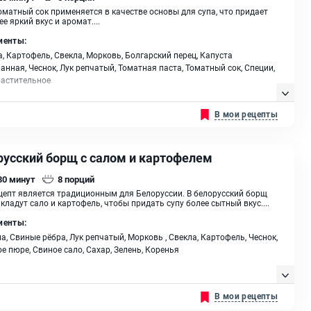
оматный сок применяется в качестве основы для супа, что придает
ее яркий вкус и аромат....
иенты:
, Картофель, Свекла, Морковь, Болгарский перец, Капуста
анная, Чеснок, Лук репчатый, Томатная паста, Томатный сок, Специи,
растительное
В мои рецепты
русский борщ с салом и картофелем
 30
минут
8
порций
цепт является традиционным для Белоруссии. В белорусский борщ
кладут сало и картофель, чтобы придать супу более сытный вкус....
иенты:
а, Свиные рёбра, Лук репчатый, Морковь , Свекла, Картофель, Чеснок,
е пюре, Свиное сало, Сахар, Зелень, Коренья
В мои рецепты