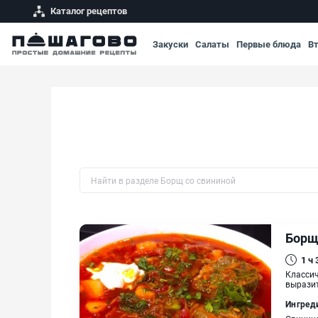
Каталог рецептов
Закуски
Салаты
Первые блюда
В
Быстрый поиск рецепта по названию
Борщ
1 ч
Классич
выразит
Ингред