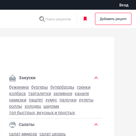
Вход
Добавить рецепт
Поиск рецептов
Закуски
буженина
бургеры
бутерброды
гренки
колбаса
тарталетки
заливное
канапе
намазки
паштет
хумус
палочки
рулеты
роллы
холодец
шаурма
топ быстрых, вкусных и простых
Салаты
салат мимоза
салат цезарь