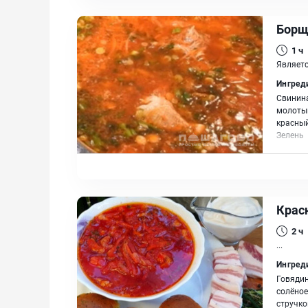
Борщ
1 ч
Являетс
Ингред
Свинина
молотый
красный
Зелень
Крас
2 ч
...
Ингред
Говядин
солёное
стручко