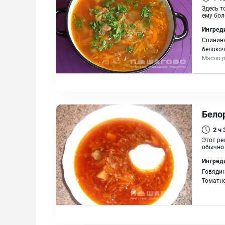
Здесь т
ему бол
Ингред
Свинина
белокоч
Масло 
Бело
2 ч
Этот ре
обычно 
Ингред
Говядин
Томатно