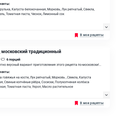
иенты:
рулька, Капуста белокочанная, Морковь, Лук репчатый, Свекла,
ль, Томатная паста, Чеснок, Лимонный сок
В мои рецепты
 московский традиционный
6
порций
тно вкусный вариант приготовления этого рецепта по-московски!...
иенты:
а говяжья на кости, Лук репчатый, Морковь , Свекла, Капуста
я, Свиные копчёные рёбра, Сосиски, Полукопченая колбаса
кая, Томатная паста, Укроп, Масло растительное
В мои рецепты