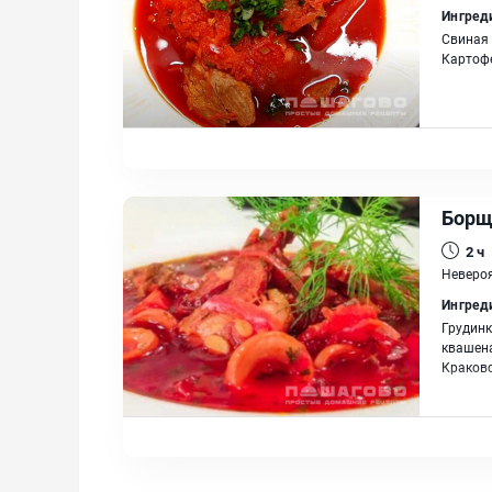
Ингред
Свиная 
Картофе
Борщ
2 ч
Невероя
Ингред
Грудинк
квашена
Краковс