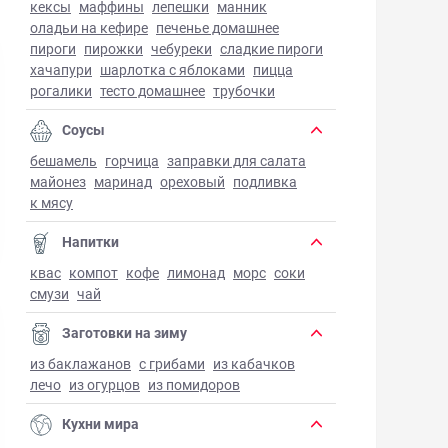
кексы
маффины
лепешки
манник
оладьи на кефире
печенье домашнее
пироги
пирожки
чебуреки
сладкие пироги
хачапури
шарлотка с яблоками
пицца
рогалики
тесто домашнее
трубочки
Соусы
бешамель
горчица
заправки для салата
майонез
маринад
ореховый
подливка
к мясу
Напитки
квас
компот
кофе
лимонад
морс
соки
смузи
чай
Заготовки на зиму
из баклажанов
с грибами
из кабачков
лечо
из огурцов
из помидоров
Кухни мира