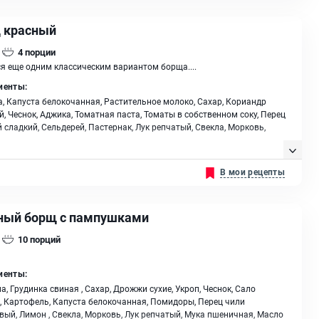
 красный
4
порции
я еще одним классическим вариантом борща....
иенты:
, Капуста белокочанная, Растительное молоко, Сахар, Кориандр
, Чеснок, Аджика, Томатная паста, Томаты в собственном соку, Перец
 сладкий, Сельдерей, Пастернак, Лук репчатый, Свекла, Морковь,
В мои рецепты
ный борщ с пампушками
10
порций
иенты:
а, Грудинка свиная , Сахар, Дрожжи сухие, Укроп, Чеснок, Сало
, Картофель, Капуста белокочанная, Помидоры, Перец чили
вый, Лимон , Свекла, Морковь, Лук репчатый, Мука пшеничная, Масло