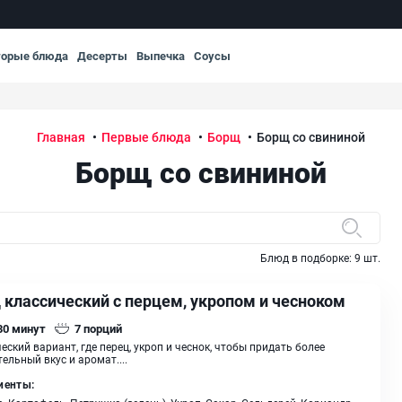
торые блюда
Десерты
Выпечка
Соусы
Главная
Первые блюда
Борщ
Борщ со свининой
Борщ со свининой
Блюд в подборке:
9
шт.
 классический с перцем, укропом и чесноком
 30
минут
7
порций
еский вариант, где перец, укроп и чеснок, чтобы придать более
ельный вкус и аромат....
иенты: