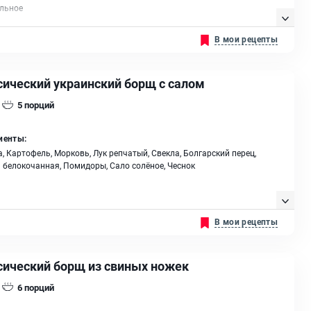
ельное
В мои рецепты
сический украинский борщ с салом
5
порций
иенты:
, Картофель, Морковь, Лук репчатый, Свекла, Болгарский перец,
 белокочанная, Помидоры, Сало солёное, Чеснок
В мои рецепты
сический борщ из свиных ножек
6
порций