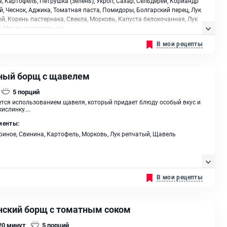
, Картофель, Петрушка (зелень), Укроп, Сахар, Сельдерей, Кориандр
, Чеснок, Аджика, Томатная паста, Помидоры, Болгарский перец, Лук
й, Корень пастернака, Свекла, Морковь, Капуста белокочанная, Лук
, Масло растительное
В мои рецепты
ный борщ с щавелем
5
порций
тся использованием щавеля, который придает блюду особый вкус и
ислинку....
иенты:
риное, Свинина, Картофель, Морковь, Лук репчатый, Щавель
В мои рецепты
нский борщ с томатным соком
 20
минут
5
порций