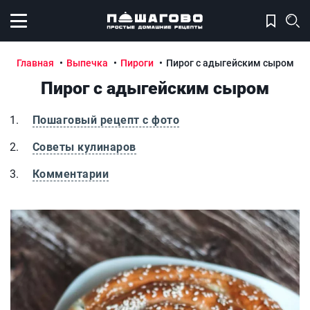
Открыть меню
Главная
Выпечка
Пироги
Пирог с адыгейским сыром
Пирог с адыгейским сыром
Пошаговый рецепт с фото
Советы кулинаров
Комментарии
Пирог с адыгейским сыром
П