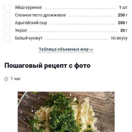
Яйцо куриное
1
шт
Слоеное тесто дрожжевое
250
г
Адыгейский сыр
200
г
Укроп
30
г
Белый кунжут
по вкусу
Таблица объемных мер
Пошаговый рецепт с фото
1 час