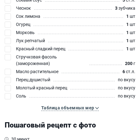
Чеснок
3
зубчика
Сок лимона
1
шт
Огурец
1
шт
Морковь
1
шт
Лук репчатый
1
шт
Красный сладкий перец
1
шт
Стручковая фасоль
(замороженная)
200
г
Масло растительное
6
ст.л.
Перец душистый
по вкусу
Молотый красный перец
по вкусу
Соль
по вкусу
Таблица объемных мер
Пошаговый рецепт с фото
30 минут