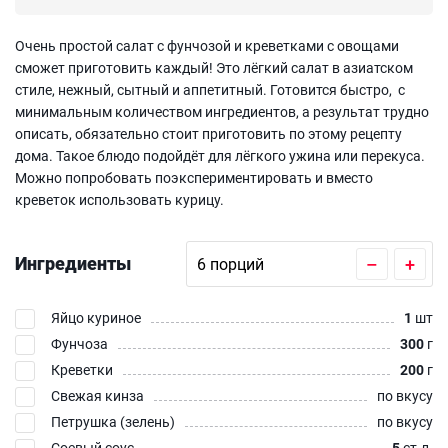
Очень простой салат с фунчозой и креветками с овощами
сможет приготовить каждый! Это лёгкий салат в азиатском
стиле, нежный, сытный и аппетитный. Готовится быстро, с
минимальным количеством ингредиентов, а результат трудно
описать, обязательно стоит приготовить по этому рецепту
дома. Такое блюдо подойдёт для лёгкого ужина или перекуса.
Можно попробовать поэкспериментировать и вместо
креветок использовать курицу.
Ингредиенты
–
+
Яйцо куриное
1
шт
Фунчоза
300
г
Креветки
200
г
Свежая кинза
по вкусу
Петрушка (зелень)
по вкусу
Соевый соус
5
ст.л.