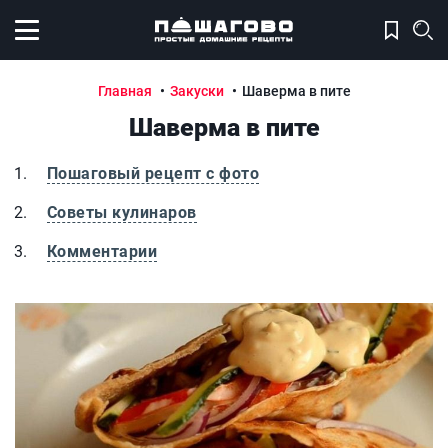
Открыть меню
Главная
Закуски
Шаверма в пите
Шаверма в пите
Пошаговый рецепт с фото
Советы кулинаров
Комментарии
Шаверма в пите
Ш