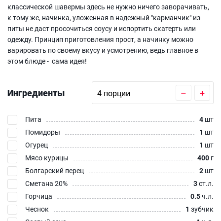
классической шавермы здесь не нужно ничего заворачивать,
к тому же, начинка, уложенная в надежный "карманчик" из
питы не даст просочиться соусу и испортить скатерть или
одежду. Принцип приготовления прост, а начинку можно
варировать по своему вкусу и усмотрению, ведь главное в
этом блюде - сама идея!
Ингредиенты
–
+
Пита
4
шт
Помидоры
1
шт
Огурец
1
шт
Мясо курицы
400
г
Болгарский перец
2
шт
Сметана 20%
3
ст.л.
Горчица
0.5
ч.л.
Чеснок
1
зубчик