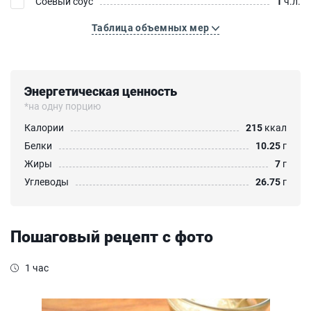
Соевый соус
1
ч.л.
Таблица объемных мер
Энергетическая ценность
*на одну порцию
Калории
215
ккал
Белки
10.25
г
Жиры
7
г
Углеводы
26.75
г
Пошаговый рецепт с фото
1 час