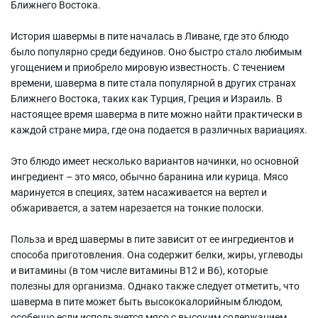
Ближнего Востока.
История шавермы в пите началась в Ливане, где это блюдо
было популярно среди бедуинов. Оно быстро стало любимым
угощением и приобрело мировую известность. С течением
времени, шаверма в пите стала популярной в других странах
Ближнего Востока, таких как Турция, Греция и Израиль. В
настоящее время шаверма в пите можно найти практически в
каждой стране мира, где она подается в различных вариациях.
Это блюдо имеет несколько вариантов начинки, но основной
ингредиент – это мясо, обычно баранина или курица. Мясо
маринуется в специях, затем насаживается на вертел и
обжаривается, а затем нарезается на тонкие полоски.
Польза и вред шавермы в пите зависит от ее ингредиентов и
способа приготовления. Она содержит белки, жиры, углеводы
и витамины (в том числе витамины В12 и В6), которые
полезны для организма. Однако также следует отметить, что
шаверма в пите может быть высококалорийным блюдом,
особенно если используется мясо с высоким содержанием