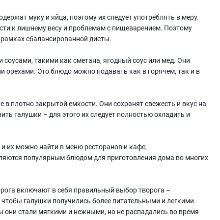
одержат муку и яйца, поэтому их следует употреблять в меру.
сти к лишнему весу и проблемам с пищеварением. Поэтому
в рамках сбалансированной диеты.
 соусами, такими как сметана, ягодный соус или мед. Они
и орехами. Это блюдо можно подавать как в горячем, так и в
 в плотно закрытой емкости. Они сохранят свежесть и вкус на
ить галушки – для этого их следует полностью охладить и
 и их можно найти в меню ресторанов и кафе,
вляются популярным блюдом для приготовления дома во многих
орога включают в себя правильный выбор творога –
 чтобы галушки получились более питательными и легкими.
 они стали мягкими и нежными, но не распадались во время