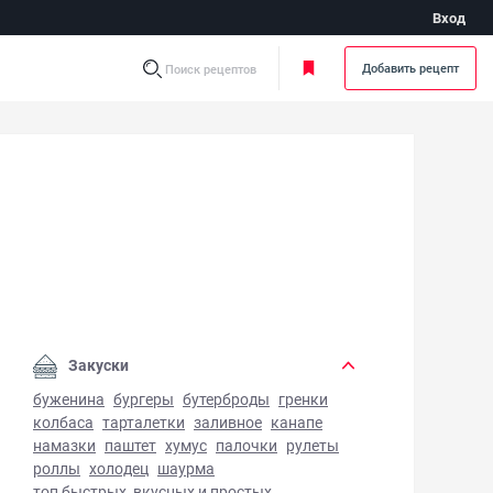
Вход
Добавить рецепт
Поиск рецептов
ушки из творога - фото готового блюда
Закуски
буженина
бургеры
бутерброды
гренки
колбаса
тарталетки
заливное
канапе
намазки
паштет
хумус
палочки
рулеты
роллы
холодец
шаурма
топ быстрых, вкусных и простых