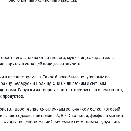
растопленным сливочным маслом.
орое приготавливают из творога, муки, яиц, сахара и соли.
о варятся в кипящей воде до готовности.
ми в древние времена. Такое блюдо было популярным во
краину, Беларусь и Польшу. Они были легким и сытным
ствами. Галушки из творога часто готовились во время поста,
х продуктов.
ойств. Творог является отличным источником белка, который
и также содержат витамины А, В и D, кальций, фосфор и магний.
зными для пищеварительной системы и могут помочь улучшить