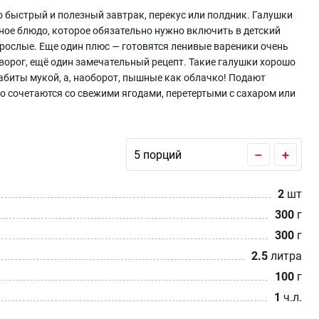
то быстрый и полезный завтрак, перекус или полдник. Галушки
ное блюдо, которое обязательно нужно включить в детский
взрослые. Еще один плюс — готовятся ленивые вареники очень
 творог, ещё один замечательный рецепт. Такие галушки хорошо
забиты мукой, а, наоборот, пышные как облачко! Подают
о сочетаются со свежими ягодами, перетертыми с сахаром или
–
+
2
шт
300
г
300
г
2.5
литра
100
г
1
ч.л.