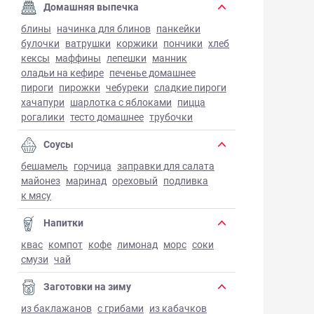
Домашняя выпечка
блины
начинка для блинов
панкейки
булочки
ватрушки
коржики
пончики
хлеб
кексы
маффины
лепешки
манник
оладьи на кефире
печенье домашнее
пироги
пирожки
чебуреки
сладкие пироги
хачапури
шарлотка с яблоками
пицца
рогалики
тесто домашнее
трубочки
Соусы
бешамель
горчица
заправки для салата
майонез
маринад
ореховый
подливка
к мясу
Напитки
квас
компот
кофе
лимонад
морс
соки
смузи
чай
Заготовки на зиму
из баклажанов
с грибами
из кабачков