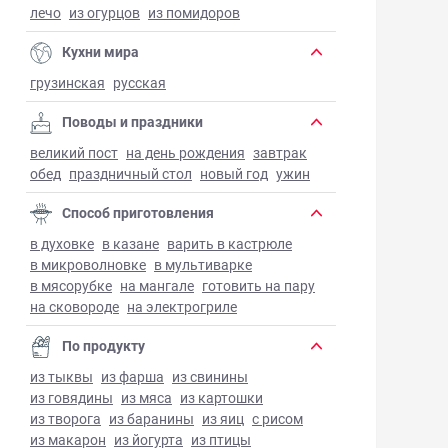
лечо
из огурцов
из помидоров
Кухни мира
грузинская
русская
Поводы и праздники
великий пост
на день рождения
завтрак
обед
праздничный стол
новый год
ужин
Способ приготовления
в духовке
в казане
варить в кастрюле
в микроволновке
в мультиварке
в мясорубке
на мангале
готовить на пару
на сковороде
на электрогриле
По продукту
из тыквы
из фарша
из свинины
из говядины
из мяса
из картошки
из творога
из баранины
из яиц
с рисом
из макарон
из йогурта
из птицы