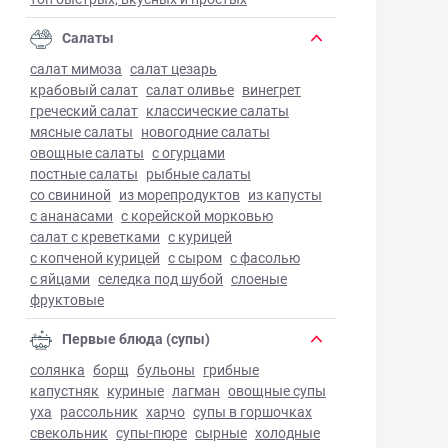
Салаты
салат мимоза
салат цезарь
крабовый салат
салат оливье
винегрет
греческий салат
классические салаты
мясные салаты
новогодние салаты
овощные салаты
с огурцами
постные салаты
рыбные салаты
со свининой
из морепродуктов
из капусты
с ананасами
с корейской морковью
салат с креветками
с курицей
с копченой курицей
с сыром
с фасолью
с яйцами
селедка под шубой
слоеные
фруктовые
Первые блюда (супы)
солянка
борщ
бульоны
грибные
капустняк
куриные
лагман
овощные супы
уха
рассольник
харчо
супы в горшочках
свекольник
супы-пюре
сырные
холодные