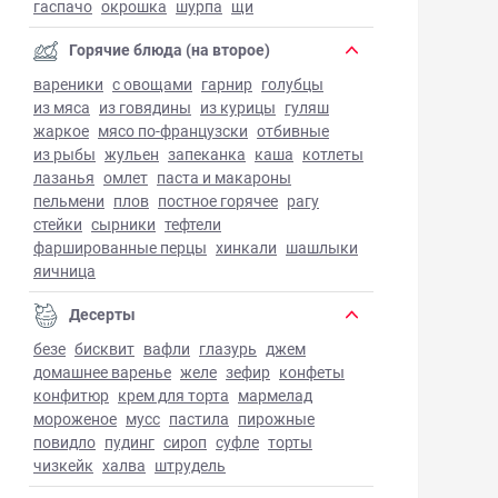
гаспачо
окрошка
шурпа
щи
Горячие блюда (на второе)
вареники
с овощами
гарнир
голубцы
из мяса
из говядины
из курицы
гуляш
жаркое
мясо по-французски
отбивные
из рыбы
жульен
запеканка
каша
котлеты
лазанья
омлет
паста и макароны
пельмени
плов
постное горячее
рагу
стейки
сырники
тефтели
фаршированные перцы
хинкали
шашлыки
яичница
Десерты
безе
бисквит
вафли
глазурь
джем
домашнее варенье
желе
зефир
конфеты
конфитюр
крем для торта
мармелад
мороженое
мусс
пастила
пирожные
повидло
пудинг
сироп
суфле
торты
чизкейк
халва
штрудель