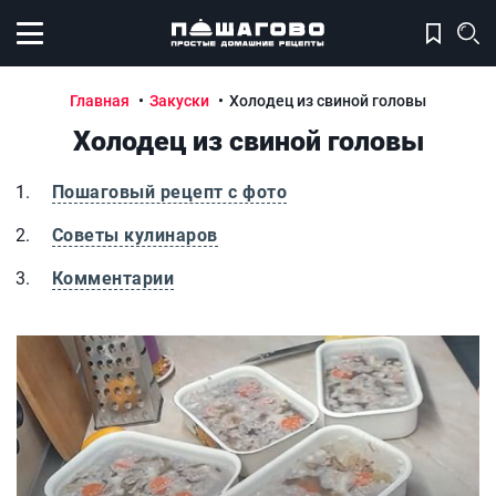
Открыть меню
Главная
Закуски
Холодец из свиной головы
Холодец из свиной головы
Пошаговый рецепт с фото
Советы кулинаров
Комментарии
Холодец из свиной головы
Х