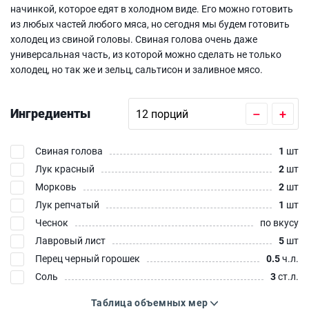
начинкой, которое едят в холодном виде. Его можно готовить
из любых частей любого мяса, но сегодня мы будем готовить
холодец из свиной головы. Свиная голова очень даже
универсальная часть, из которой можно сделать не только
холодец, но так же и зельц, сальтисон и заливное мясо.
Ингредиенты
–
+
Свиная голова
1
шт
Лук красный
2
шт
Морковь
2
шт
Лук репчатый
1
шт
Чеснок
по вкусу
Лавровый лист
5
шт
Перец черный горошек
0.5
ч.л.
Соль
3
ст.л.
Таблица объемных мер