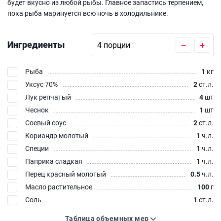
будет вкусно из любой рыбы. Главное запастись терпением,
пока рыба маринуется всю ночь в холодильнике.
Ингредиенты
–
+
Рыба
1
кг
Уксус 70%
2
ст.л.
Лук репчатый
4
шт
Чеснок
1
шт
Соевый соус
2
ст.л.
Кориандр молотый
1
ч.л.
Специи
1
ч.л.
Паприка сладкая
1
ч.л.
Перец красный молотый
0.5
ч.л.
Масло растительное
100
г
Соль
1
ст.л.
Таблица объемных мер