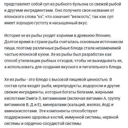
представляет собой суп из рыбного бульона со свежей рыбой
и другими ингредиентами. Оно получило свое название от
японского слова "хэ", что означает "вязкость", так как суп
имеет хорошую густоту и насыщенный вкус.
История хе из рыбы уходит корнями в древнюю Японию.
Долгое время в стране рыба считалась основным источником
пищи, поэтому различные рыбные блюда стали незаменимой
частью японской кухни. Хе из рыбы был разработан как
способ утилизации рыбных отходов, чтобы не выкидывать их,
а использовать для создания вкусного и питательного блюда.
Хе из рыбы - это блюдо с высокой пищевой ценностью. В
состав супа входят рыба, морепродукты, водоросли и другие
свежие ингредиенты, которые богаты белками, жирными
кислотами Омега-3, витаминами (включая витамин А, группу
витаминов B, Д и Е), минералами (кальций, железо, йод) и
аминокислотами. Эти компоненты способствуют
поддержанию здоровья костей, иммунной системы, нервной
системы и сердечно-сосудистой системы.