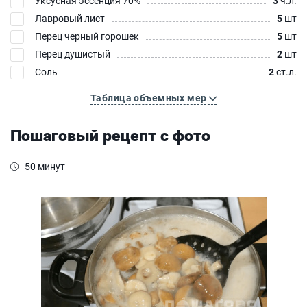
Уксусная эссенция 70%
3
ч.л.
Лавровый лист
5
шт
Перец черный горошек
5
шт
Перец душистый
2
шт
Соль
2
ст.л.
Таблица объемных мер
Пошаговый рецепт с фото
50 минут