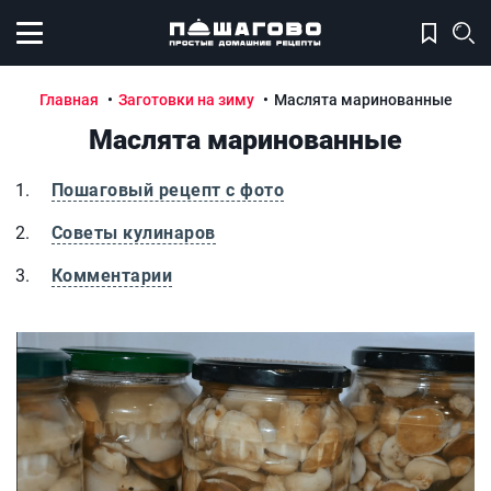
Открыть меню
Главная
Заготовки на зиму
Маслята маринованные
Маслята маринованные
Пошаговый рецепт с фото
Советы кулинаров
Комментарии
Маслята маринованные
М