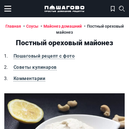
Открыть меню
Главная
Соусы
Майонез домашний
Постный ореховый
майонез
Постный ореховый майонез
Пошаговый рецепт с фото
Советы кулинаров
Комментарии
Постный ореховый майонез
П