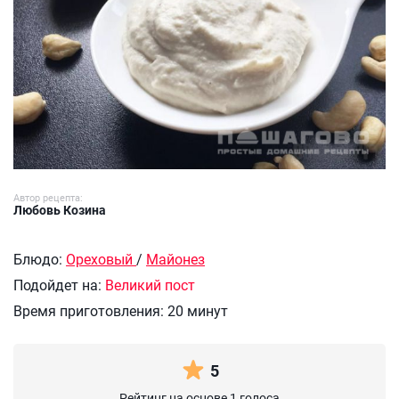
Автор рецепта:
Любовь Козина
Блюдо:
Ореховый
/
Майонез
Подойдет на:
Великий пост
Время приготовления:
20 минут
5
Рейтинг на основе 1 голоса