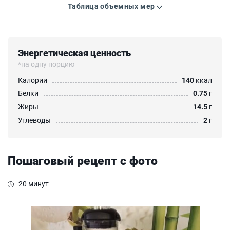
Таблица объемных мер
Энергетическая ценность
*на одну порцию
Калории
140
ккал
Белки
0.75
г
Жиры
14.5
г
Углеводы
2
г
Пошаговый рецепт с фото
20 минут