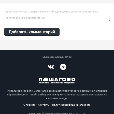
Ингредиенты:
Горох нут, Кунжут, Масло оливковое, Чеснок, Сок лимона
Оставить комментарий
Добавить комментарий
Мы в социальных сетях:
Vkontakte
Telegram
Использование фото-материалов разрешается при условии размещения активной
обратной ссылки на сайт poshagovo.ru и присутствии ватермарка на фотографии в
неизменнов виде.
О проекте
Контакты
Политика конфиденциальности
Кулинарный портал ©Пошагово.ру 2021-2026