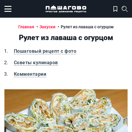
Открыть меню
Главная
Закуски
Рулет из лаваша с огурцом
Рулет из лаваша с огурцом
Пошаговый рецепт с фото
Советы кулинаров
Комментарии
Рулет из лаваша с огурцом
Р