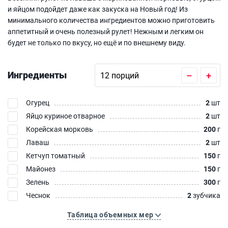
и яйцом подойдет даже как закуска на Новый год! Из
минимального количества ингредиентов можно приготовить
аппетитный и очень полезный рулет! Нежным и легким он
будет не только по вкусу, но ещё и по внешнему виду.
Ингредиенты
–
+
Огурец
2
шт
Яйцо куриное отварное
2
шт
Корейская морковь
200
г
Лаваш
2
шт
Кетчуп томатный
150
г
Майонез
150
г
Зелень
300
г
Чеснок
2
зубчика
Таблица объемных мер