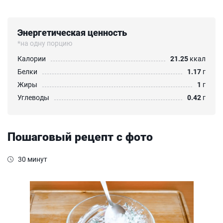
Энергетическая ценность
*на одну порцию
Калории
21.25
ккал
Белки
1.17
г
Жиры
1
г
Углеводы
0.42
г
Пошаговый рецепт с фото
30 минут