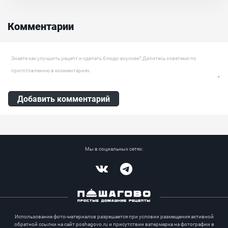
приготовления домашней халвы не нужно чего-то особенного. И
готовится она достаточно быстро! Попробуйте и удивите своих
близких!...
Комментарии
Ингредиенты:
Семечки подсолнечника, Сахар, Белок куриный, Сахарная пудра
Оставить комментарий
Добавить комментарий
Мы в социальных сетях:
Vkontakte
Telegram
Использование фото-материалов разрешается при условии размещения активной
обратной ссылки на сайт poshagovo.ru и присутствии ватермарка на фотографии в