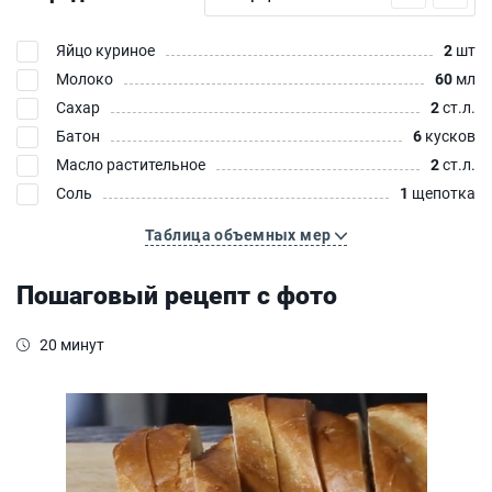
Яйцо куриное
2
шт
Молоко
60
мл
Сахар
2
ст.л.
Батон
6
кусков
Масло растительное
2
ст.л.
Соль
1
щепотка
Таблица объемных мер
Пошаговый рецепт с фото
20 минут