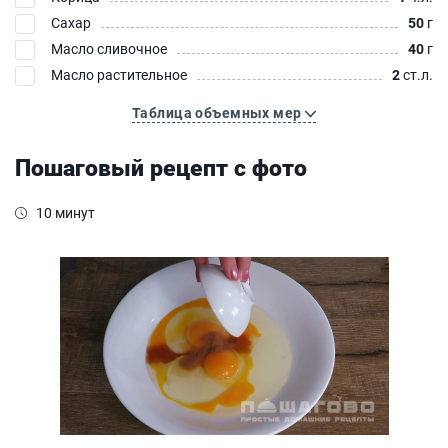
Сахар
50
г
Масло сливочное
40
г
Масло растительное
2
ст.л.
Таблица объемных мер
Пошаговый рецепт с фото
10 минут