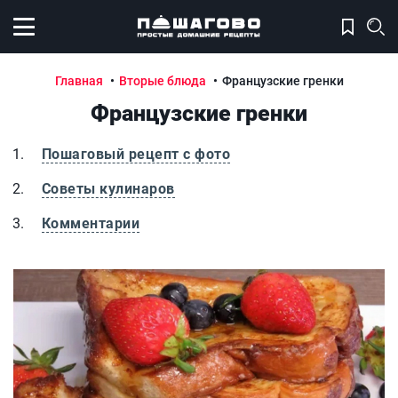
Открыть меню
Главная
Вторые блюда
Французские гренки
Французские гренки
Пошаговый рецепт с фото
Советы кулинаров
Комментарии
Французские гренки
Ф