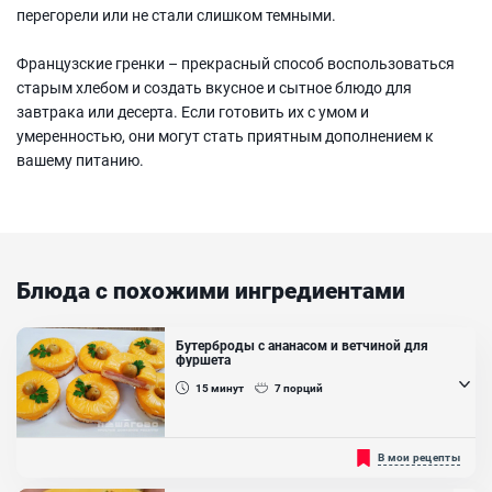
перегорели или не стали слишком темными.
Французские гренки – прекрасный способ воспользоваться
старым хлебом и создать вкусное и сытное блюдо для
завтрака или десерта. Если готовить их с умом и
умеренностью, они могут стать приятным дополнением к
вашему питанию.
Блюда с похожими ингредиентами
Бутерброды с ананасом и ветчиной для
фуршета
15
минут
7
порций
Вкуснейшие, оригинальные бутерброды с ветчиной и ананасом!
В мои рецепты
Вкус таких бутербродов удивит Вас и всех Ваших гостей, особенно
они понравятся детям. Такие "солнечные" бутерброды украсят