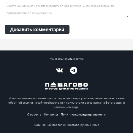
Говяжий стейк рибай, Масло оливковое, Красные помидоры черри
Оставить комментарий
Добавить комментарий
Мы в социальных сетях:
Vkontakte
Telegram
Использование фото-материалов разрешается при условии размещения активной
обратной ссылки на сайт poshagovo.ru и присутствии ватермарка на фотографии в
неизменнов виде.
О проекте
Контакты
Политика конфиденциальности
Кулинарный портал ©Пошагово.ру 2021-2026