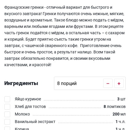
Французские гренки - отличный вариант для быстрого и
вкусного завтрака! Гренки получаются очень нежные, мягкие,
воздушные и ароматные. Такое блюдо можно подать с мёдом,
вареньем или любыми ягодами или фруктами. В этом рецепте
часть гренок подаётся с мёдом, а остальная часть – с сахаром
и корицей. Будет приятно съесть такие гренки утром на
завтрак, с чашечкой сваренного кофе. Приготовление очень
быстрое и очень простое, а результат налицо. Всем такой
завтрак обязательно понравится, и своими вкусовыми
качествами, и красотой!
Ингредиенты
–
+
Яйцо куриное
3
шт
Хлеб для тостов
8
ломтиков
Молоко
200
мл
Ванильный экстракт
1
ч.л.
Корица
1
ч.л.